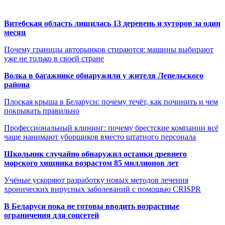
Витебская область лишилась 13 деревень и хуторов за один
месяц
Почему границы авторынков стираются: машины выбирают
уже не только в своей стране
Волка в багажнике обнаружили у жителя Лепельского
района
Плоская крыша в Беларуси: почему течёт, как починить и чем
покрывать правильно
Профессиональный клининг: почему брестские компании всё
чаще нанимают уборщиков вместо штатного персонала
Школьник случайно обнаружил останки древнего
морского хищника возрастом 85 миллионов лет
Учёные ускоряют разработку новых методов лечения
хронических вирусных заболеваний с помощью CRISPR
В
Беларуси пока не готовы вводить возрастные
ограничения для соцсетей