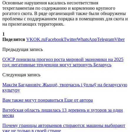
Основные нарушения касались несоответствия
техрегламентам по содержанию и кормлению крупного
рогатого скота. В ряде организаций также были обнаружены
проблемы с поддержанием порядка в помещениях для скота и
на прилегающих территориях.
1
Поделится
VK
OK.ru
Facebook
Twitter
WhatsApp
Telegram
Viber
Предыдущая запись
ОЭСР понизила прогноз роста мировой экономики на 2025
год: негативные тенденции могут затронуть Беларусь
Следующая запись
Максім Багдановіч: Жыццё, творчасць і ўплыў на беларускую
культуру
Вам также могут понравиться
Еще от автора
Витебская область лишилась 13 деревень и хуторов за один
месяц
Почему границы авторынков стираются: машины выбирают
уже не только в своей стране