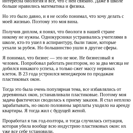
интересна биология и все, что с ней связано. Даже в школе
больше нравились математика и физика.
Но это было давно, и я не особо понимал, что хочу делать с
моей жизнью. Поэтому это моя вина.
Получив диплом, я понял, что биологи в нашей стране
никому не нужны. Однокурсники устраивались учителями в
школе, кто-то ушел в аспирантуру, были такие, которые
уехали за рубеж. Но большинство ушли в другие сферы.
Я понимал, что бизнес — это не мое. Не бизнесовый я
человек. Попробовал работать риелтором, но за два месяца не
добился никакого успеха, а только сжег массу нервных
клеток. В 23 года устроился менеджером по продажам
пластиковых окон.
Тогда это была очень популярная тема, все избавлялись от
деревянных окон, устанавливали пластиковые. Поэтому моя
задача фактически сводилась к приему заказов. Я стал неплохо
зарабатывать, но около половины зарплаты уходило на аренду
квартиры. Я тогда жил с будущей женой.
Проработал я так год-полтора, и тогда случилась ситуация,
которая убила вообще всю индустрию пластиковых окон: их
уже все себе установили.