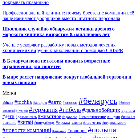
покрывать правильно
Профессиональный клининг: почему брестские компании всё
чаще нанимают уборщиков вместо штатного персонала
Школьник случайно обнаружил останки древнего
морского хищника возрастом 85 миллионов лет
Учёные ускоряют разработку новых методов лечения
хронических вирусных заболеваний с помощью CRISPR
В
Беларуси пока не готовы вводить возрастные
ограничения для соцсетей
В мире растет напряжение вокруг глобальной торговли и
новых пошлин
Метки
#беларусь
#авто
#tochka
#австрия
#blizko
#алкоголь
#бизнес
#германия
#гибель
#дальнобойщик
#деньга
#великобритания
#дети
#животное
#землетрясение
#индия
#долгожитель
#испания
#здоровье
#китай
#кража
#наркотик
#италия
#литва
#недвижимость
#контрабанда
#польша
#новости компаний
#полиция
#питание
#россия