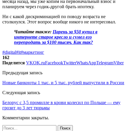
месяца назад, мы уже копим на первоначальный взнос и
планируем через годик-другой брать ипотеку.
Ни с какой дискриминацией по поводу возраста не
столкнулся. Этот вопрос вообще никого не интересовал.
Читайте также:
Парень за $50 купил в
интернете старое кресло и сумел его
перепродать за $100 тысяч. Как так?
#digital
#it
#маркетинг
162
Поделится
VK
OK.ru
Facebook
Twitter
WhatsApp
Telegram
Viber
Предыдущая запись
Новые банкноты 1 тыс. и 5 тыс. рублей выпустили в России
Следующая запись
Белорус с 3,5 промилле в крови колесил по Польше — ему
грозит до 3 лет тюрьмы
Комментарии закрыты.