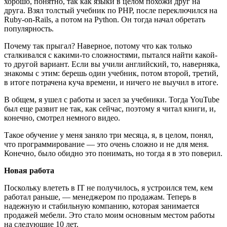
хорошо, понятно, так как языки в целом похожи друг на
друга. Взял толстый учебник по PHP, после переключился на
Ruby-on-Rails, а потом на Python. Он тогда начал обретать
популярность.
Почему так прыгал? Наверное, потому что как только
сталкивался с какими-то сложностями, пытался найти какой-
то другой вариант. Если вы учили английский, то, наверняка,
знакомы с этим: берешь один учебник, потом второй, третий,
в итоге потрачена куча времени, и ничего не выучил в итоге.
В общем, я ушел с работы и засел за учебники. Тогда YouTube
был еще развит не так, как сейчас, поэтому я читал книги, и,
конечно, смотрел немного видео.
Такое обучение у меня заняло три месяца, я, в целом, понял,
что программирование — это очень сложно и не для меня.
Конечно, было обидно это понимать, но тогда я в это поверил.
Новая работа
Поскольку влететь в IT не получилось, я устроился тем, кем
работал раньше, — менеджером по продажам. Теперь в
надежную и стабильную компанию, которая занимается
продажей мебели. Это стало моим основным местом работы
на следующие 10 лет.