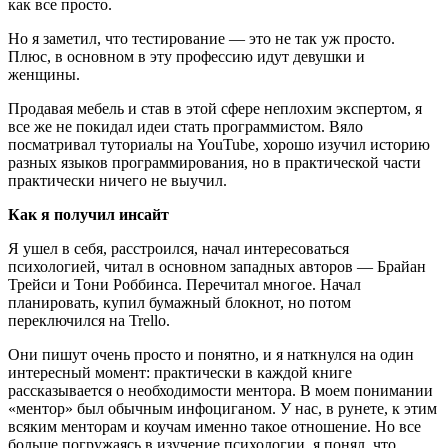
как все просто.
Но я заметил, что тестирование — это не так уж просто.
Плюс, в основном в эту профессию идут девушки и
женщины.
Продавая мебель и став в этой сфере неплохим экспертом, я
все же не покидал идеи стать программистом. Вяло
посматривал туториалы на YouTube, хорошо изучил историю
разных языков программирования, но в практической части
практически ничего не выучил.
Как я получил инсайт
Я ушел в себя, расстроился, начал интересоваться
психологией, читал в основном западных авторов — Брайан
Трейси и Тони Роббинса. Перечитал многое. Начал
планировать, купил бумажный блокнот, но потом
переключился на Trello.
Они пишут очень просто и понятно, и я наткнулся на один
интересный момент: практически в каждой книге
рассказывается о необходимости ментора. В моем понимании
«ментор» был обычным инфоциганом. У нас, в рунете, к этим
всяким менторам и коучам именно такое отношение. Но все
больше погружаясь в изучение психологии, я понял, что