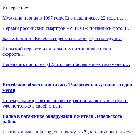
Интересное:
Мужчина пропал в 1997 году. Его нашли через 22 года на…
Первый российский смартфон «Р-ФОН»: появились фото и…
Баскетболисты Витебска одержали четвертую победу в…
Польский перевозчик для экономии топлива снизил
скорость…
Парень поспорил на $12, что съест больше всех пельменей.…
Витебская область лишилась 13 деревень и хуторов за один
месяц
Почему границы авторынков стираются: машины выбирают
уже не только в своей стране
Волка в багажнике обнаружили у жителя Лепельского
района
Плоская крыша в Беларуси: почему течёт, как починить и чем