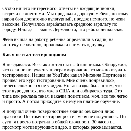
Особо ничего интересного: ответы на входящие звонки,
встречи с клиентами. Мы продавали дорогую мебель, поэтому
народ был достаточно культурный, продаж немного, но чеки
высокие. Получалось зарабатывать среднюю зарплату по
городу. Иногда — выше. Держало то, что работа непыльная.
Жена вышла на работу, ребенка определили в садик, на
ипотеку не хватало, продолжали снимать однушку.
Как я не стал тестировщиком
Я не сдавался. Все-таки хотел стать айтишником. Обнаружил,
что если не получается программирование, то можно изучать
тестирование. Нашел на YouTube канал Михаила Портнова и
прошел его курс тестирования. Мне очень понравилось,
ничего сложного я не увидел. Но загвоздка была в том, что
этот курс для тех, кто уже в США или собирается туда. Это
типа как реклама такая, накачка позитивом, мол, все так легко
и просто. А потом приходите к нему на платное обучение.
Я получил очень поверхностные знания без какой-либо
практики. Поэтому тестировщика из меня не получилось. По
сути, я просто потратил в общей сложности 30 часов на
просмотр мотивирующих видео, в которых рассказывается,