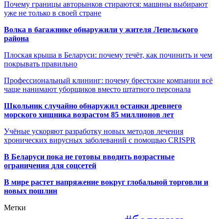
Почему границы авторынков стираются: машины выбирают
уже не только в своей стране
Волка в багажнике обнаружили у жителя Лепельского
района
Плоская крыша в Беларуси: почему течёт, как починить и чем
покрывать правильно
Профессиональный клининг: почему брестские компании всё
чаще нанимают уборщиков вместо штатного персонала
Школьник случайно обнаружил останки древнего
морского хищника возрастом 85 миллионов лет
Учёные ускоряют разработку новых методов лечения
хронических вирусных заболеваний с помощью CRISPR
В
Беларуси пока не готовы вводить возрастные
ограничения для соцсетей
В мире растет напряжение вокруг глобальной торговли и
новых пошлин
Метки