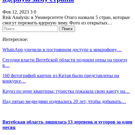
Фев 12, 2023
3
0
Risk Analysis: в Университете Отаго назвали 5 стран, которые
смогут пережить ядерную зиму. Фото из открытых…
Интересное:
WhatsApp уличили в постоянном доступе к микрофону…
Сегодня власти Витебской области подняли цены на проезд
в…
160 фотографий картин из Китая были представлены на
конкурсе…
Круиз по цене квартиры: туристка показала свою каюту на…
Над пятью медведями издевались 20 лет, чтобы добывать…
Витебская область лишилась 13 деревень и хуторов за один
месяц