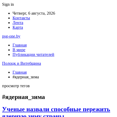
Sign in
Четверг, 6 августа, 2026
Контакты
Лента
Карта
psg-one.by
Главная
В мире
Публикации читателей
Полоцк и Витебщина
Главная
#ядерная_зима
просмотр тегов
#ядерная_зима
Ученые назвали способные пережить
ядерную зиму страны