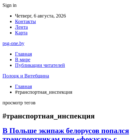
Sign in
Четверг, 6 августа, 2026
Контакты
Лента
Карта
psg-one.by
Главная
В мире
Публикации читателей
Полоцк и Витебщина
Главная
#транспортная_инспекция
просмотр тегов
#транспортная_инспекция
В Польше экипаж белорусов попался
транспортникам при «фокусах» с