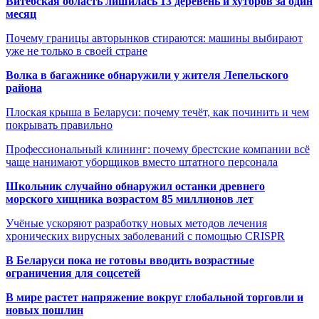
Витебская область лишилась 13 деревень и хуторов за один
месяц
Почему границы авторынков стираются: машины выбирают
уже не только в своей стране
Волка в багажнике обнаружили у жителя Лепельского
района
Плоская крыша в Беларуси: почему течёт, как починить и чем
покрывать правильно
Профессиональный клининг: почему брестские компании всё
чаще нанимают уборщиков вместо штатного персонала
Школьник случайно обнаружил останки древнего
морского хищника возрастом 85 миллионов лет
Учёные ускоряют разработку новых методов лечения
хронических вирусных заболеваний с помощью CRISPR
В
Беларуси пока не готовы вводить возрастные
ограничения для соцсетей
В мире растет напряжение вокруг глобальной торговли и
новых пошлин