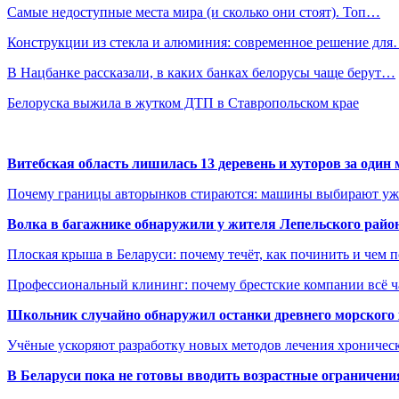
Самые недоступные места мира (и сколько они стоят). Топ…
Конструкции из стекла и алюминия: современное решение дл
В Нацбанке рассказали, в каких банках белорусы чаще берут…
Белоруска выжила в жутком ДТП в Ставропольском крае
Витебская область лишилась 13 деревень и хуторов за один 
Почему границы авторынков стираются: машины выбирают уже 
Волка в багажнике обнаружили у жителя Лепельского райо
Плоская крыша в Беларуси: почему течёт, как починить и чем 
Профессиональный клининг: почему брестские компании всё 
Школьник случайно обнаружил останки древнего морского 
Учёные ускоряют разработку новых методов лечения хрониче
В
Беларуси пока не готовы вводить возрастные ограничения