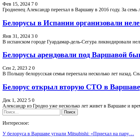
Фев 15, 2024
7
0
Гродненец Александр переехал в Варшаву в 2016 году. За сем
Белорусы в Испании организовали нел
Янв 31, 2024
3
0
В испанском городе Гуардамар-дель-Сегура ликвидировали не
Белорусы арендовали под Варшавой б
Сен 2, 2023
2
0
В Польшу белорусская семья переехала несколько лет назад. С
Белорус открыл вторую СТО в Варшаве
Дек 1, 2022
5
0
Александр из Гродно уже несколько лет живет в Варшаве и врем
Интересное:
У белоруса в Варшаве угнали Mitsubishi: «Приехал на пару…