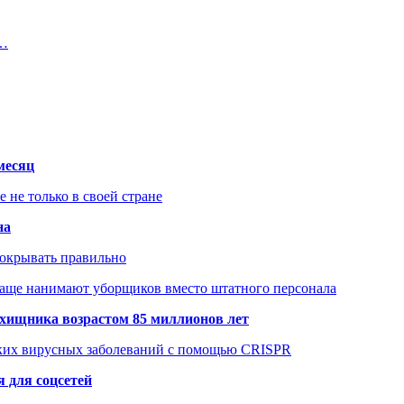
я…
месяц
не только в своей стране
на
покрывать правильно
чаще нанимают уборщиков вместо штатного персонала
хищника возрастом 85 миллионов лет
ских вирусных заболеваний с помощью CRISPR
 для соцсетей