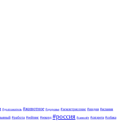
и
#животное
#землетрясение
#индия
#долгожитель
#испания
#здоровье
#россия
пьяный
#работа
#сигарета
#собака
#рейтинг
#рекорд
#самолёт