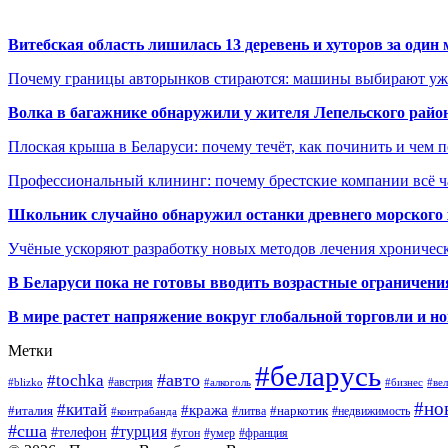
Витебская область лишилась 13 деревень и хуторов за один 
Почему границы авторынков стираются: машины выбирают уже 
Волка в багажнике обнаружили у жителя Лепельского райо
Плоская крыша в Беларуси: почему течёт, как починить и чем 
Профессиональный клининг: почему брестские компании всё 
Школьник случайно обнаружил останки древнего морского 
Учёные ускоряют разработку новых методов лечения хрониче
В
Беларуси пока не готовы вводить возрастные ограничения
В мире растет напряжение вокруг глобальной торговли и 
Метки
#беларусь
#авто
#tochka
#австрия
#blizko
#алкоголь
#ве
#бизнес
#но
#китай
#кража
#наркотик
#италия
#литва
#недвижимость
#контрабанда
#сша
#турция
#телефон
#умер
#угон
#франция