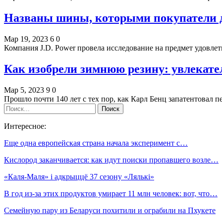
Названы шины, которыми покупатели 
Мар 19, 2023
6
0
Компания J.D. Power провела исследование на предмет удов
Как изобрели зимнюю резину: увлекат
Мар 5, 2023
9
0
Прошло почти 140 лет с тех пор, как Карл Бенц запатентовал
Интересное:
Еще одна европейская страна начала эксперимент с…
Кислород заканчивается: как идут поиски пропавшего возле…
«Каля-Маля» і адкрыццё 37 сезону «Лялькі»
В год из-за этих продуктов умирает 11 млн человек: вот, что…
Семейную пару из Беларуси похитили и ограбили на Пхукете