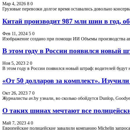
Мар 4, 2026
8
0
Грузовые перевозки долгое время оставались довольно консе
Китай производит 987 млн шин в год, о
Фев 11, 2024
5
0
Изображение создано при помощи ИИ Объемы производства а
В этом году в России появился новый ш
Ноя 5, 2023
2
0
В этом году в России появился новый штраф: водителей будут
«От 50 долларов за комплект». Изучи
Окт 26, 2023
7
0
Журналисты av.by узнали, во сколько обойдутся Dunlop, Goodyea
О таких шинах мечтают все полицейск
Май 7, 2023
4
0
Европейские полицейские завалили компанию Michelin запрос