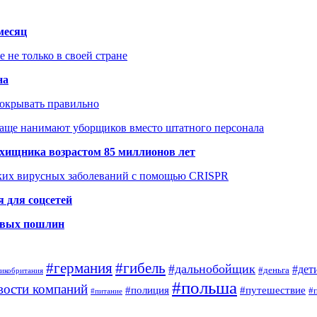
месяц
не только в своей стране
на
покрывать правильно
чаще нанимают уборщиков вместо штатного персонала
хищника возрастом 85 миллионов лет
ских вирусных заболеваний с помощью CRISPR
 для соцсетей
новых пошлин
#германия
#гибель
#дальнобойщик
#дет
#деньга
ликобритания
#польша
вости компаний
#полиция
#путешествие
#
#питание