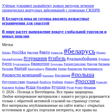
Учёные ускоряют разработку новых методов лечения
хронических вирусных заболеваний с помощью CRISPR
В
Беларуси пока не готовы вводить возрастные
ограничения для соцсетей
В мире растет напряжение вокруг глобальной торговли и
новых пошлин
Метки
#беларусь
#авто
#tochka
#австрия
#blizko
#алкоголь
#бизнес
#германия
#гибель
#дальнобойщик
#деньга
#великобритания
#дети
#животное
#землетрясение
#индия
#долгожитель
#испания
#здоровье
#китай
#кража
#наркотик
#италия
#литва
#недвижимость
#контрабанда
#польша
#новости компаний
#полиция
#питание
#россия
#путешествие
#пьяный
#работа
#рейтинг
#рекорд
#самолёт
#сша
#турция
#телефон
#сигарета
#собака
#умер
#угон
#франция
© 2026 - Полоцк и Витебщина. Все права защищены.
Любое копирование материалов с нашего ресурса разрешается
только с обратной активной ссылкой на страницу статьи.
Все материалы опубликованные на сайте взяты с открытых
источников и других порталов интернета, все права на