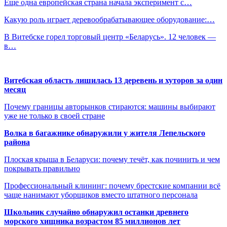
Еще одна европейская страна начала эксперимент с…
Какую роль играет деревообрабатывающее оборудование:…
В Витебске горел торговый центр «Беларусь». 12 человек —
в…
Витебская область лишилась 13 деревень и хуторов за один
месяц
Почему границы авторынков стираются: машины выбирают
уже не только в своей стране
Волка в багажнике обнаружили у жителя Лепельского
района
Плоская крыша в Беларуси: почему течёт, как починить и чем
покрывать правильно
Профессиональный клининг: почему брестские компании всё
чаще нанимают уборщиков вместо штатного персонала
Школьник случайно обнаружил останки древнего
морского хищника возрастом 85 миллионов лет