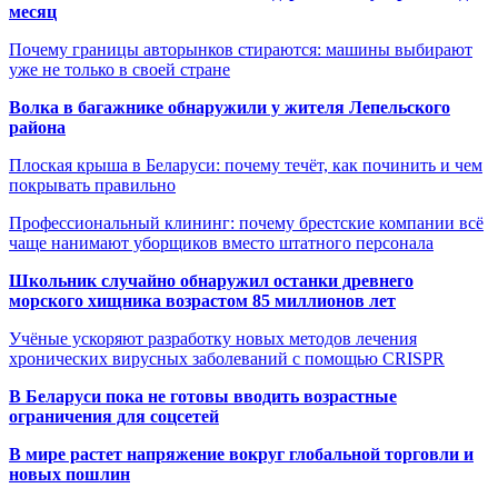
месяц
Почему границы авторынков стираются: машины выбирают
уже не только в своей стране
Волка в багажнике обнаружили у жителя Лепельского
района
Плоская крыша в Беларуси: почему течёт, как починить и чем
покрывать правильно
Профессиональный клининг: почему брестские компании всё
чаще нанимают уборщиков вместо штатного персонала
Школьник случайно обнаружил останки древнего
морского хищника возрастом 85 миллионов лет
Учёные ускоряют разработку новых методов лечения
хронических вирусных заболеваний с помощью CRISPR
В
Беларуси пока не готовы вводить возрастные
ограничения для соцсетей
В мире растет напряжение вокруг глобальной торговли и
новых пошлин