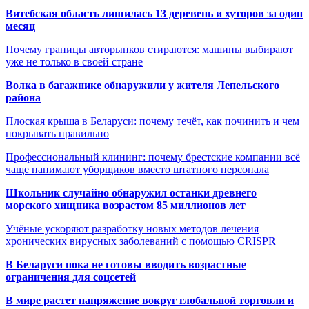
Витебская область лишилась 13 деревень и хуторов за один
месяц
Почему границы авторынков стираются: машины выбирают
уже не только в своей стране
Волка в багажнике обнаружили у жителя Лепельского
района
Плоская крыша в Беларуси: почему течёт, как починить и чем
покрывать правильно
Профессиональный клининг: почему брестские компании всё
чаще нанимают уборщиков вместо штатного персонала
Школьник случайно обнаружил останки древнего
морского хищника возрастом 85 миллионов лет
Учёные ускоряют разработку новых методов лечения
хронических вирусных заболеваний с помощью CRISPR
В
Беларуси пока не готовы вводить возрастные
ограничения для соцсетей
В мире растет напряжение вокруг глобальной торговли и