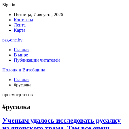
Sign in
Пятница, 7 августа, 2026
Контакты
Лента
Карта
psg-one.by
Главная
В мире
Публикации читателей
Полоцк и Витебщина
Главная
#русалка
просмотр тегов
#русалка
Ученым удалось исследовать русалку
из японского храма. Там все очень