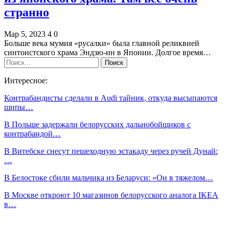
странно
Мар 5, 2023
4
0
Больше века мумия «русалки» была главной реликвией
синтоистского храма Эндзю-ин в Японии. Долгое время…
Интересное:
Контрабандисты сделали в Audi тайник, откуда высыпаются
шипы…
В Польше задержали белорусских дальнобойщиков с
контрабандой…
В Витебске снесут пешеходную эстакаду через ручей Дунай:
…
В Белостоке сбили мальчика из Беларуси: «Он в тяжелом…
В Москве откроют 10 магазинов белорусского аналога IKEA
в…