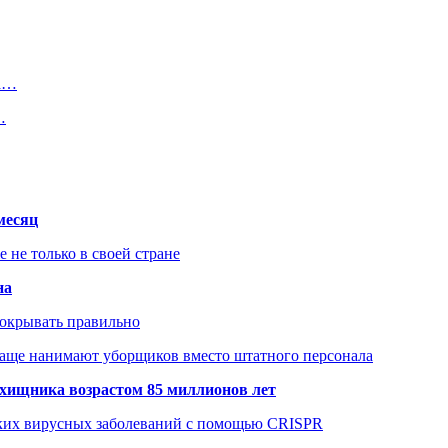
на…
…
месяц
не только в своей стране
на
покрывать правильно
чаще нанимают уборщиков вместо штатного персонала
хищника возрастом 85 миллионов лет
ских вирусных заболеваний с помощью CRISPR