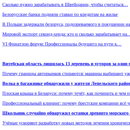
Сколько нужно зарабатывать в Швейцарии, чтобы считаться…
Белорусские банки подняли ставки по кредитам на жилье
В Польше задержали белоруса, подозреваемого в покушении 
Мировой экспорт секонд-хенда: кто и сколько зарабатывает на
VI Финатлон форум: Профессионалы будущего на пути к…
Витебская область лишилась 13 деревень и хуторов за один 
Почему границы авторынков стираются: машины выбирают уже 
Волка в багажнике обнаружили у жителя Лепельского райо
Плоская крыша в Беларуси: почему течёт, как починить и чем 
Профессиональный клининг: почему брестские компании всё 
Школьник случайно обнаружил останки древнего морского 
Учёные ускоряют разработку новых методов лечения хрониче