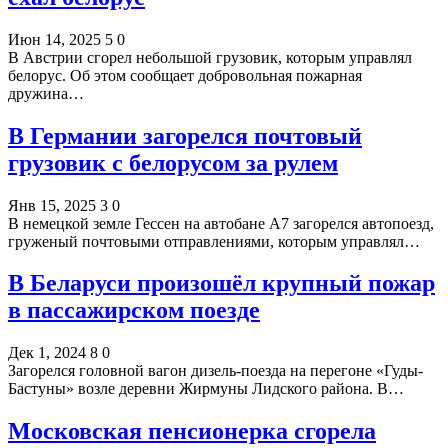
Июн 14, 2025
5
0
В Австрии сгорел небольшой грузовик, которым управлял
белорус. Об этом сообщает добровольная пожарная
дружина…
В Германии загорелся почтовый
грузовик с белорусом за рулем
Янв 15, 2025
3
0
В немецкой земле Гессен на автобане А7 загорелся автопоезд,
груженый почтовыми отправлениями, которым управлял…
В Беларуси произошёл крупный пожар
в пассажирском поезде
Дек 1, 2024
8
0
Загорелся головной вагон дизель-поезда на перегоне «Гуды-
Бастуны» возле деревни Жирмуны Лидского района. В…
Московская пенсионерка сгорела