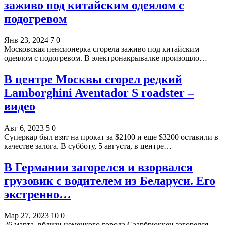
заживо под китайским одеялом с
подогревом
Янв 23, 2024
7
0
Московская пенсионерка сгорела заживо под китайским
одеялом с подогревом. В электронакрывалке произошло…
В центре Москвы сгорел редкий
Lamborghini Aventador S roadster –
видео
Авг 6, 2023
5
0
Суперкар был взят на прокат за $2100 и еще $3200 оставили в
качестве залога. В субботу, 5 августа, в центре…
В Германии загорелся и взорвался
грузовик с водителем из Беларуси. Его
экстренно…
Мар 27, 2023
10
0
26 марта, вблизи немецкого города Саарбрюккен загорелся