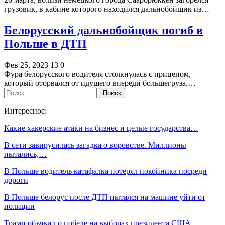
грузовик, в кабине которого находился дальнобойщик из…
Белорусский дальнобойщик погиб в
Польше в ДТП
Фев 25, 2023
13
0
Фура белорусского водителя столкнулась с прицепом,
который оторвался от идущего впереди большегруза.…
Интересное:
Какие хакерские атаки на бизнес и целые государства…
В сети завирусилась загадка о воровстве. Миллионы
пытались,…
В Польше водитель катафалка потерял покойника посреди
дороги
В Польше белорус после ДТП пытался на машине уйти от
полиции
Трамп объявил о победе на выборах президента США