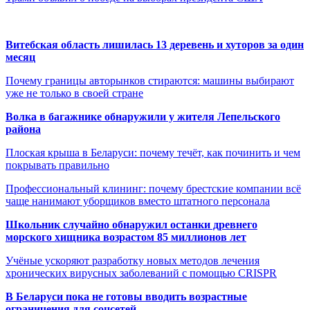
Витебская область лишилась 13 деревень и хуторов за один
месяц
Почему границы авторынков стираются: машины выбирают
уже не только в своей стране
Волка в багажнике обнаружили у жителя Лепельского
района
Плоская крыша в Беларуси: почему течёт, как починить и чем
покрывать правильно
Профессиональный клининг: почему брестские компании всё
чаще нанимают уборщиков вместо штатного персонала
Школьник случайно обнаружил останки древнего
морского хищника возрастом 85 миллионов лет
Учёные ускоряют разработку новых методов лечения
хронических вирусных заболеваний с помощью CRISPR
В
Беларуси пока не готовы вводить возрастные
ограничения для соцсетей