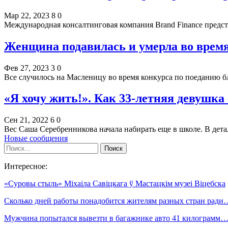
Мар 22, 2023
8
0
Международная консалтинговая компания Brand Finance предс
Женщина подавилась и умерла во время
Фев 27, 2023
3
0
Все случилось на Масленицу во время конкурса по поеданию 
«Я хочу жить!». Как 33-летняя девушка 
Сен 21, 2022
6
0
Вес Саша Серебренникова начала набирать еще в школе. В дет
Новые сообщения
Интересное:
«Суровы стыль» Міхаіла Савіцкага ў Мастацкім музеі Віцебска
Сколько дней работы понадобится жителям разных стран ради
Мужчина попытался вывезти в багажнике авто 41 килограмм