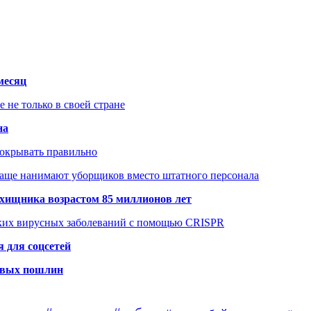
месяц
не только в своей стране
на
покрывать правильно
чаще нанимают уборщиков вместо штатного персонала
хищника возрастом 85 миллионов лет
ских вирусных заболеваний с помощью CRISPR
 для соцсетей
новых пошлин