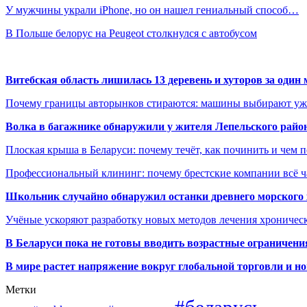
У мужчины украли iPhone, но он нашел гениальный способ…
В Польше белорус на Peugeot столкнулся с автобусом
Витебская область лишилась 13 деревень и хуторов за один 
Почему границы авторынков стираются: машины выбирают уже 
Волка в багажнике обнаружили у жителя Лепельского райо
Плоская крыша в Беларуси: почему течёт, как починить и чем 
Профессиональный клининг: почему брестские компании всё 
Школьник случайно обнаружил останки древнего морского 
Учёные ускоряют разработку новых методов лечения хрониче
В
Беларуси пока не готовы вводить возрастные ограничения
В мире растет напряжение вокруг глобальной торговли и 
Метки