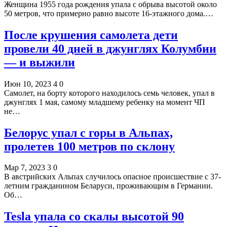
Женщина 1955 года рождения упала с обрыва высотой около
50 метров, что примерно равно высоте 16-этажного дома.…
После крушения самолета дети
провели 40 дней в джунглях Колумбии
— и выжили
Июн 10, 2023
4
0
Самолет, на борту которого находилось семь человек, упал в
джунглях 1 мая, самому младшему ребенку на момент ЧП
не…
Белорус упал с горы в Альпах,
пролетев 100 метров по склону
Мар 7, 2023
3
0
В австрийских Альпах случилось опасное происшествие с 37-
летним гражданином Беларуси, проживающим в Германии.
Об…
Tesla упала со скалы высотой 90