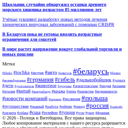
Школьник случайно обнаружил останки древнего
морского хищника возрастом 85 миллионов лет
Учёные ускоряют разработку новых методов лечения
хронических вирусных заболеваний с помощью CRISPR
В
Беларуси пока не готовы вводить возрастные
ограничения для соцсетей
В мире растет напряжение вокруг глобальной торговли и
новых пошлин
Метки
#беларусь
#авто
#tochka
#австрия
#blizko
#алкоголь
#бизнес
#германия
#гибель
#дальнобойщик
#деньга
#великобритания
#дети
#животное
#землетрясение
#индия
#долгожитель
#испания
#здоровье
#китай
#кража
#наркотик
#италия
#литва
#недвижимость
#контрабанда
#польша
#новости компаний
#полиция
#питание
#россия
#путешествие
#пьяный
#работа
#рейтинг
#рекорд
#самолёт
#сша
#турция
#телефон
#сигарета
#собака
#умер
#угон
#франция
© 2026 - Полоцк и Витебщина. Все права защищены.
Любое копирование материалов с нашего ресурса разрешается