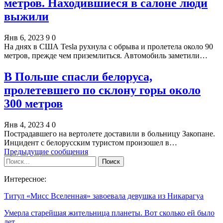
метров. Находившиеся в салоне люди
выжили
Янв 6, 2023
9
0
На днях в США Tesla рухнула с обрыва и пролетела около 90
метров, прежде чем приземлиться. Автомобиль заметили…
В Польше спасли белоруса,
пролетевшего по склону горы около
300 метров
Янв 4, 2023
4
0
Пострадавшего на вертолете доставили в больницу Закопане.
Инцидент с белорусским туристом произошел в…
Предыдущие сообщения
Интересное:
Титул «Мисс Вселенная» завоевала девушка из Никарагуа
Умерла старейшая жительница планеты. Вот сколько ей было
лет