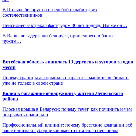
В Польше белорус со стрельбой ограбил двух
соотечественников
Пенсионер завтракал фастфудом 36 лет подряд. Им же он…
В Варшаве задержали белоруса, пришедшего в банк с
чужим…
Витебская область лишилась 13 деревень и хуторов за один
месяц
Почему границы авторынков стираются: машины выбирают
уже не только в своей стране
Волка в багажнике обнаружили у жителя Лепельского
района
Плоская крыша в Беларуси: почему течёт, как починить и чем
покрывать правильно
Профессиональный клининг: почему брестские компании всё
чаще нанимают уборщиков вместо штатного персонала