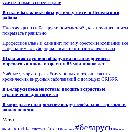
уже не только в своей стране
Волка в багажнике обнаружили у жителя Лепельского
района
Плоская крыша в Беларуси: почему течёт, как починить и чем
покрывать правильно
Профессиональный клининг: почему брестские компании всё
чаще нанимают уборщиков вместо штатного персонала
Школьник случайно обнаружил останки древнего
морского хищника возрастом 85 миллионов лет
Учёные ускоряют разработку новых методов лечения
хронических вирусных заболеваний с помощью CRISPR
В
Беларуси пока не готовы вводить возрастные
ограничения для соцсетей
В мире растет напряжение вокруг глобальной торговли и
новых пошлин
Метки
#беларусь
#авто
#tochka
#австрия
#blizko
#алкоголь
#бизнес