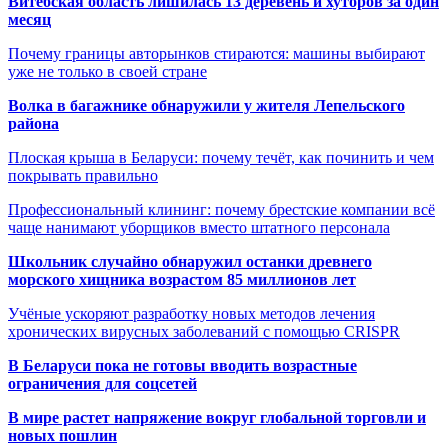
Витебская область лишилась 13 деревень и хуторов за один
месяц
Почему границы авторынков стираются: машины выбирают
уже не только в своей стране
Волка в багажнике обнаружили у жителя Лепельского
района
Плоская крыша в Беларуси: почему течёт, как починить и чем
покрывать правильно
Профессиональный клининг: почему брестские компании всё
чаще нанимают уборщиков вместо штатного персонала
Школьник случайно обнаружил останки древнего
морского хищника возрастом 85 миллионов лет
Учёные ускоряют разработку новых методов лечения
хронических вирусных заболеваний с помощью CRISPR
В
Беларуси пока не готовы вводить возрастные
ограничения для соцсетей
В мире растет напряжение вокруг глобальной торговли и
новых пошлин