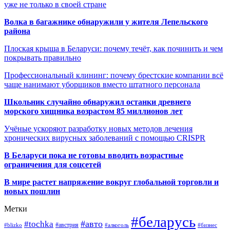
уже не только в своей стране
Волка в багажнике обнаружили у жителя Лепельского
района
Плоская крыша в Беларуси: почему течёт, как починить и чем
покрывать правильно
Профессиональный клининг: почему брестские компании всё
чаще нанимают уборщиков вместо штатного персонала
Школьник случайно обнаружил останки древнего
морского хищника возрастом 85 миллионов лет
Учёные ускоряют разработку новых методов лечения
хронических вирусных заболеваний с помощью CRISPR
В
Беларуси пока не готовы вводить возрастные
ограничения для соцсетей
В мире растет напряжение вокруг глобальной торговли и
новых пошлин
Метки
#беларусь
#авто
#tochka
#австрия
#blizko
#алкоголь
#бизнес