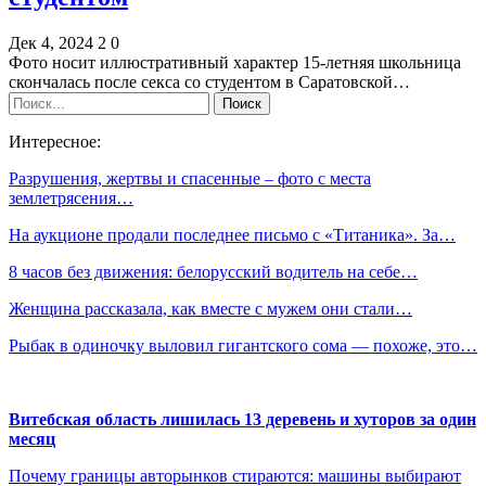
Дек 4, 2024
2
0
Фото носит иллюстративный характер 15-летняя школьница
скончалась после секса со студентом в Саратовской…
Интересное:
Разрушения, жертвы и спасенные – фото с места
землетрясения…
На аукционе продали последнее письмо с «Титаника». За…
8 часов без движения: белорусский водитель на себе…
Женщина рассказала, как вместе с мужем они стали…
Рыбак в одиночку выловил гигантского сома — похоже, это…
Витебская область лишилась 13 деревень и хуторов за один
месяц
Почему границы авторынков стираются: машины выбирают