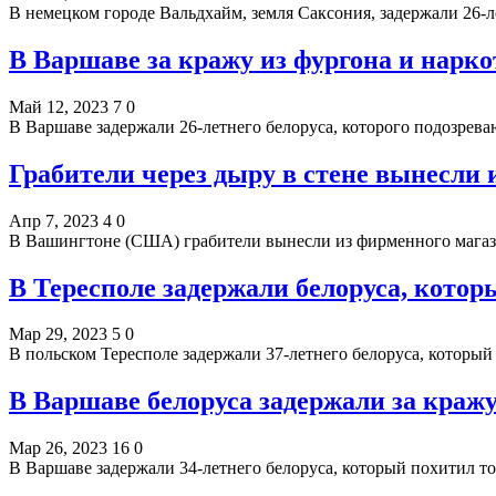
В немецком городе Вальдхайм, земля Саксония, задержали 26-
В Варшаве за кражу из фургона и нарко
Май 12, 2023
7
0
В Варшаве задержали 26-летнего белоруса, которого подозрев
Грабители через дыру в стене вынесли и
Апр 7, 2023
4
0
В Вашингтоне (США) грабители вынесли из фирменного магаз
В Тересполе задержали белоруса, кото
Мар 29, 2023
5
0
В польском Тересполе задержали 37-летнего белоруса, которы
В Варшаве белоруса задержали за кражу
Мар 26, 2023
16
0
В Варшаве задержали 34-летнего белоруса, который похитил т