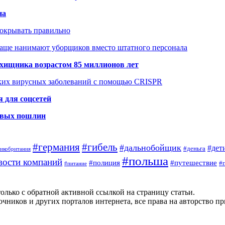
на
покрывать правильно
чаще нанимают уборщиков вместо штатного персонала
хищника возрастом 85 миллионов лет
ских вирусных заболеваний с помощью CRISPR
 для соцсетей
новых пошлин
#германия
#гибель
#дальнобойщик
#дет
#деньга
ликобритания
#польша
вости компаний
#полиция
#путешествие
#
#питание
олько с обратной активной ссылкой на страницу статьи.
чников и других порталов интернета, все права на авторство п