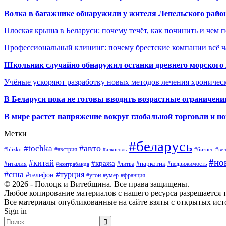
Волка в багажнике обнаружили у жителя Лепельского райо
Плоская крыша в Беларуси: почему течёт, как починить и чем 
Профессиональный клининг: почему брестские компании всё 
Школьник случайно обнаружил останки древнего морского 
Учёные ускоряют разработку новых методов лечения хрониче
В
Беларуси пока не готовы вводить возрастные ограничения
В мире растет напряжение вокруг глобальной торговли и 
Метки
#беларусь
#авто
#tochka
#австрия
#blizko
#алкоголь
#ве
#бизнес
#но
#китай
#кража
#наркотик
#италия
#литва
#недвижимость
#контрабанда
#сша
#турция
#телефон
#умер
#угон
#франция
© 2026 - Полоцк и Витебщина. Все права защищены.
Любое копирование материалов с нашего ресурса разрешается т
Все материалы опубликованные на сайте взяты с открытых исто
Sign in