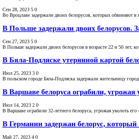
Сен 28, 2023
5
0
Во Вроцлаве задержали двоих белорусов, которых обвиняют в 
В Польше задержали двоих белорусов. З
Сен 27, 2023
5
0
В Польше задержали двоих белорусов в возрасте 22 и 50 лет, 
В Бяла-Подляске утерянной картой бело
Июл 25, 2023
3
0
В польском городе Бяла-Подляска задержали жительницу город
В Варшаве белоруса ограбили, угрожая
Июл 14, 2023
2
0
В Варшаве ограбили 32-летнего белоруса, угрожая уколоть е
В Германии задержан белорус, который
Май 27, 2023
4
0