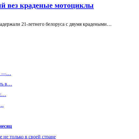
ый вез краденые мотоциклы
задержали 21-летнего белоруса с двумя крадеными…
ее —…
ть в…
а:…
я…
месяц
не только в своей стране