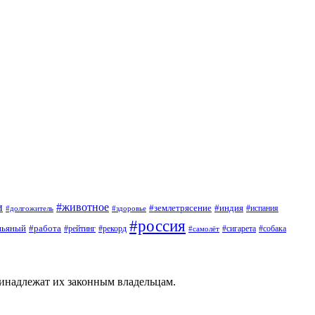
и
#животное
#землетрясение
#индия
#долгожитель
#испания
#здоровье
#россия
пьяный
#работа
#сигарета
#собака
#рейтинг
#рекорд
#самолёт
ринадлежат их законным владельцам.