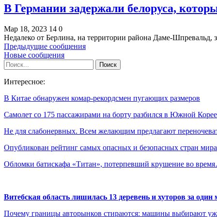
В Германии задержали белоруса, котор
Мар 18, 2023
14
0
Недалеко от Берлина, на территории района Даме-Шпревальд, 
Предыдущие сообщения
Новые сообщения
Интересное:
В Китае обнаружен комар-рекордсмен пугающих размеров
Самолет со 175 пассажирами на борту разбился в Южной Кор
Не для слабонервных. Всем желающим предлагают переночева
Опубликован рейтинг самых опасных и безопасных стран мир
Обломки батискафа «Титан», потерпевший крушение во врем
Витебская область лишилась 13 деревень и хуторов за один 
Почему границы авторынков стираются: машины выбирают уже 