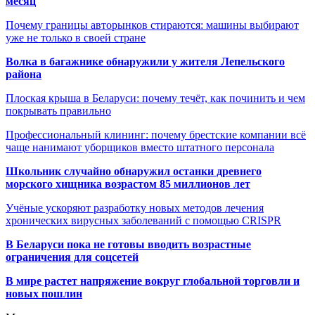
месяц
Почему границы авторынков стираются: машины выбирают
уже не только в своей стране
Волка в багажнике обнаружили у жителя Лепельского
района
Плоская крыша в Беларуси: почему течёт, как починить и чем
покрывать правильно
Профессиональный клининг: почему брестские компании всё
чаще нанимают уборщиков вместо штатного персонала
Школьник случайно обнаружил останки древнего
морского хищника возрастом 85 миллионов лет
Учёные ускоряют разработку новых методов лечения
хронических вирусных заболеваний с помощью CRISPR
В
Беларуси пока не готовы вводить возрастные
ограничения для соцсетей
В мире растет напряжение вокруг глобальной торговли и
новых пошлин