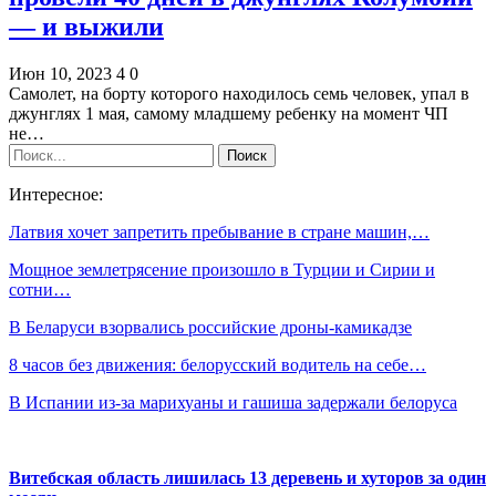
— и выжили
Июн 10, 2023
4
0
Самолет, на борту которого находилось семь человек, упал в
джунглях 1 мая, самому младшему ребенку на момент ЧП
не…
Интересное:
Латвия хочет запретить пребывание в стране машин,…
Мощное землетрясение произошло в Турции и Сирии и
сотни…
В Беларуси взорвались российские дроны-камикадзе
8 часов без движения: белорусский водитель на себе…
В Испании из-за марихуаны и гашиша задержали белоруса
Витебская область лишилась 13 деревень и хуторов за один