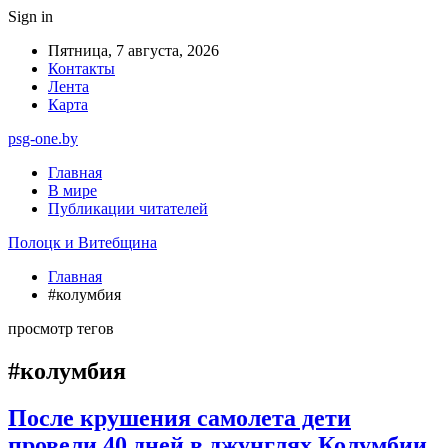
Sign in
Пятница, 7 августа, 2026
Контакты
Лента
Карта
psg-one.by
Главная
В мире
Публикации читателей
Полоцк и Витебщина
Главная
#колумбия
просмотр тегов
#колумбия
После крушения самолета дети
провели 40 дней в джунглях Колумбии