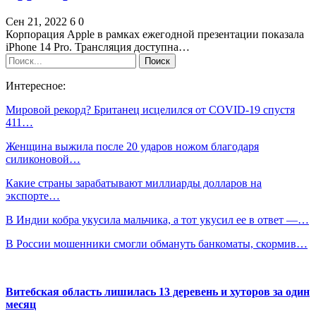
Сен 21, 2022
6
0
Корпорация Apple в рамках ежегодной презентации показала
iPhone 14 Pro. Трансляция доступна…
Интересное:
Мировой рекорд? Британец исцелился от COVID-19 спустя
411…
Женщина выжила после 20 ударов ножом благодаря
силиконовой…
Какие страны зарабатывают миллиарды долларов на
экспорте…
В Индии кобра укусила мальчика, а тот укусил ее в ответ —…
В России мошенники смогли обмануть банкоматы, скормив…
Витебская область лишилась 13 деревень и хуторов за один
месяц