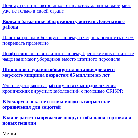
Почему границы авторынков стираются: машины выбирают
уже не только в своей стране
Волка в багажнике обнаружили у жителя Лепельского
района
Плоская крыша в Беларуси: почему течёт, как починить и чем
покрывать правильно
Профессиональный клининг: почему брестские компании всё
чаще нанимают уборщиков вместо штатного персонала
Школьник случайно обнаружил останки древнего
морского хищника возрастом 85 миллионов лет
Учёные ускоряют разработку новых методов лечения
хронических вирусных заболеваний с помощью CRISPR
В
Беларуси пока не готовы вводить возрастные
ограничения для соцсетей
В мире растет напряжение вокруг глобальной торговли и
новых пошлин
Метки