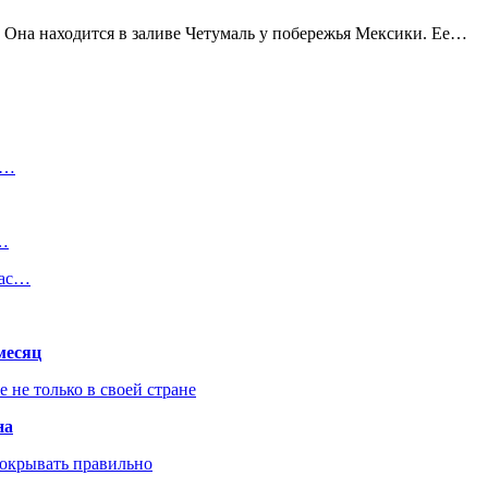
 Она находится в заливе Четумаль у побережья Мексики. Ее…
в…
и…
час…
месяц
не только в своей стране
на
покрывать правильно