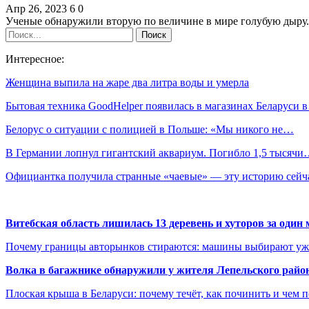
Апр 26, 2023
6
0
Ученые обнаружили вторую по величине в мире голубую дыру.
Интересное:
Женщина выпила на жаре два литра воды и умерла
Бытовая техника GoodHelper появилась в магазинах Беларуси 
Белорус о ситуации с полицией в Польше: «Мы никого не…
В Германии лопнул гигантский аквариум. Погибло 1,5 тысяч
Официантка получила странные «чаевые» — эту историю сей
Витебская область лишилась 13 деревень и хуторов за один 
Почему границы авторынков стираются: машины выбирают уже 
Волка в багажнике обнаружили у жителя Лепельского райо
Плоская крыша в Беларуси: почему течёт, как починить и чем 