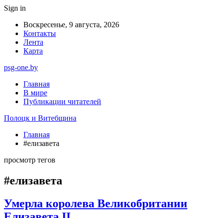
Sign in
Воскресенье, 9 августа, 2026
Контакты
Лента
Карта
psg-one.by
Главная
В мире
Публикации читателей
Полоцк и Витебщина
Главная
#елизавета
просмотр тегов
#елизавета
Умерла королева Великобритании
Елизавета II