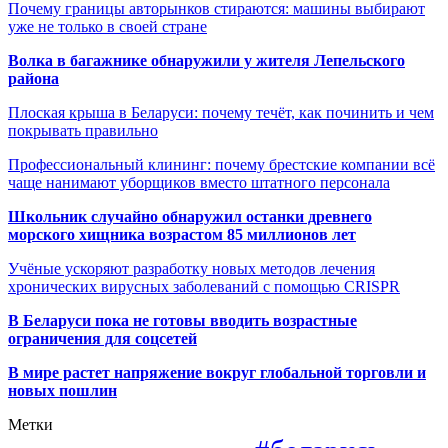
Почему границы авторынков стираются: машины выбирают
уже не только в своей стране
Волка в багажнике обнаружили у жителя Лепельского
района
Плоская крыша в Беларуси: почему течёт, как починить и чем
покрывать правильно
Профессиональный клининг: почему брестские компании всё
чаще нанимают уборщиков вместо штатного персонала
Школьник случайно обнаружил останки древнего
морского хищника возрастом 85 миллионов лет
Учёные ускоряют разработку новых методов лечения
хронических вирусных заболеваний с помощью CRISPR
В
Беларуси пока не готовы вводить возрастные
ограничения для соцсетей
В мире растет напряжение вокруг глобальной торговли и
новых пошлин
Метки