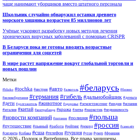
чаще нанимают уборщиков вместо штатного персонала
Школьник случайно обнаружил останки древнего
морского хищника возрастом 85 миллионов лет
Учёные ускоряют разработку новых методов лечения
хронических вирусных заболеваний с помощью CRISPR
В
Беларуси пока не готовы вводить возрастные
ограничения для соцсетей
В мире растет напряжение вокруг глобальной торговли и
новых пошлин
Метки
#беларусь
#авто
#tochka
#австрия
#blizko
#алкоголь
#бизнес
#германия
#гибель
#дальнобойщик
#деньга
#великобритания
#дети
#животное
#землетрясение
#индия
#долгожитель
#испания
#здоровье
#китай
#кража
#наркотик
#италия
#литва
#недвижимость
#контрабанда
#польша
#новости компаний
#полиция
#питание
#россия
#путешествие
#пьяный
#работа
#рейтинг
#рекорд
#самолёт
#сша
#турция
#телефон
#сигарета
#собака
#умер
#угон
#франция
© 2026 - Полоцк и Витебщина. Все права защищены.