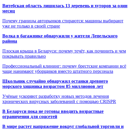
Витебская область лишилась 13 деревень и хуторов за один
месяц
Почему границы авторынков стираются: машины выбирают
уже не только в своей стране
Волка в багажнике обнаружили у жителя Лепельского
района
Плоская крыша в Беларуси: почему течёт, как починить и чем
покрывать правильно
Профессиональный клининг: почему брестские компании всё
чаще нанимают уборщиков вместо штатного персонала
Школьник случайно обнаружил останки древнего
морского хищника возрастом 85 миллионов лет
Учёные ускоряют разработку новых методов лечения
хронических вирусных заболеваний с помощью CRISPR
В
Беларуси пока не готовы вводить возрастные
ограничения для соцсетей
В мире растет напряжение вокруг глобальной торговли и