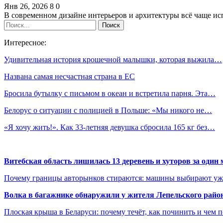
Янв 26, 2026
8
0
В современном дизайне интерьеров и архитектуры всё чаще ис
Интересное:
Удивительная история крошечной малышки, которая выжила…
Названа самая несчастная страна в ЕС
Бросила бутылку с письмом в океан и встретила парня. Эта…
Белорус о ситуации с полицией в Польше: «Мы никого не…
«Я хочу жить!». Как 33-летняя девушка сбросила 165 кг без…
Витебская область лишилась 13 деревень и хуторов за один 
Почему границы авторынков стираются: машины выбирают уже 
Волка в багажнике обнаружили у жителя Лепельского райо
Плоская крыша в Беларуси: почему течёт, как починить и чем 