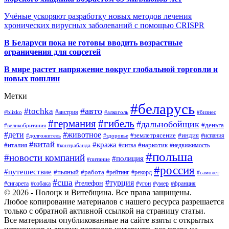
Учёные ускоряют разработку новых методов лечения
хронических вирусных заболеваний с помощью CRISPR
В
Беларуси пока не готовы вводить возрастные
ограничения для соцсетей
В мире растет напряжение вокруг глобальной торговли и
новых пошлин
Метки
#беларусь
#авто
#tochka
#австрия
#blizko
#алкоголь
#бизнес
#германия
#гибель
#дальнобойщик
#деньга
#великобритания
#дети
#животное
#землетрясение
#индия
#долгожитель
#испания
#здоровье
#китай
#кража
#наркотик
#италия
#литва
#недвижимость
#контрабанда
#польша
#новости компаний
#полиция
#питание
#россия
#путешествие
#пьяный
#работа
#рейтинг
#рекорд
#самолёт
#сша
#турция
#телефон
#сигарета
#собака
#умер
#угон
#франция
© 2026 - Полоцк и Витебщина. Все права защищены.
Любое копирование материалов с нашего ресурса разрешается
только с обратной активной ссылкой на страницу статьи.
Все материалы опубликованные на сайте взяты с открытых