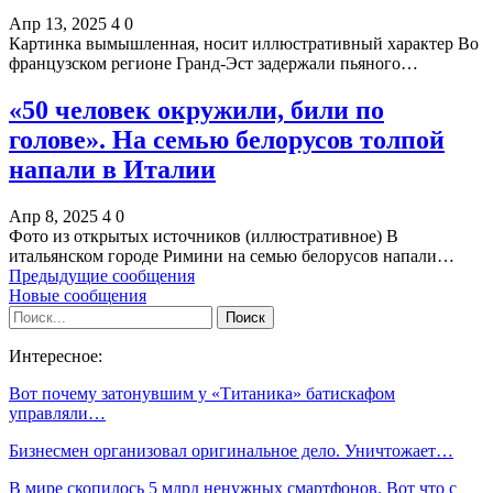
Апр 13, 2025
4
0
Картинка вымышленная, носит иллюстративный характер Во
французском регионе Гранд-Эст задержали пьяного…
«50 человек окружили, били по
голове». На семью белорусов толпой
напали в Италии
Апр 8, 2025
4
0
Фото из открытых источников (иллюстративное) В
итальянском городе Римини на семью белорусов напали…
Предыдущие сообщения
Новые сообщения
Интересное:
Вот почему затонувшим у «Титаника» батискафом
управляли…
Бизнесмен организовал оригинальное дело. Уничтожает…
В мире скопилось 5 млрд ненужных смартфонов. Вот что с