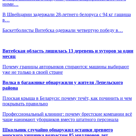
ними…
В Швейцарии задержали 28-летнего белоруса с 94 кг гашиша
в…
Баскетболисты Витебска одержали четвертую победу в…
Витебская область лишилась 13 деревень и хуторов за один
месяц
Почему границы авторынков стираются: машины выбирают
уже не только в своей стране
Волка в багажнике обнаружили у жителя Лепельского
района
Плоская крыша в Беларуси: почему течёт, как починить и чем
покрывать правильно
Профессиональный клининг: почему брестские компании всё
чаще нанимают уборщиков вместо штатного персонала
Школьник случайно обнаружил останки древнего
морского хищника возрастом 85 миллионов лет