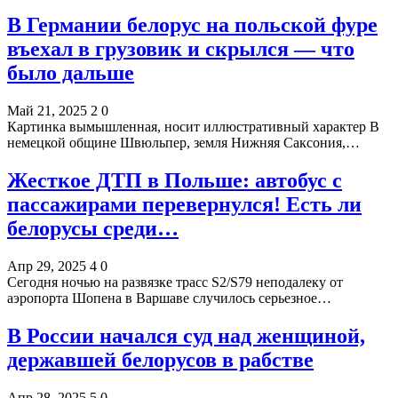
В Германии белорус на польской фуре
въехал в грузовик и скрылся — что
было дальше
Май 21, 2025
2
0
Картинка вымышленная, носит иллюстративный характер В
немецкой общине Швюльпер, земля Нижняя Саксония,…
Жесткое ДТП в Польше: автобус с
пассажирами перевернулся! Есть ли
белорусы среди…
Апр 29, 2025
4
0
Сегодня ночью на развязке трасс S2/S79 неподалеку от
аэропорта Шопена в Варшаве случилось серьезное…
В России начался суд над женщиной,
державшей белорусов в рабстве
Апр 28, 2025
5
0