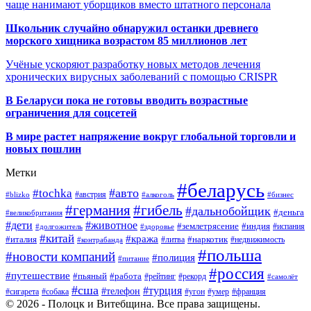
чаще нанимают уборщиков вместо штатного персонала
Школьник случайно обнаружил останки древнего
морского хищника возрастом 85 миллионов лет
Учёные ускоряют разработку новых методов лечения
хронических вирусных заболеваний с помощью CRISPR
В
Беларуси пока не готовы вводить возрастные
ограничения для соцсетей
В мире растет напряжение вокруг глобальной торговли и
новых пошлин
Метки
#беларусь
#авто
#tochka
#австрия
#blizko
#алкоголь
#бизнес
#германия
#гибель
#дальнобойщик
#деньга
#великобритания
#дети
#животное
#землетрясение
#индия
#долгожитель
#испания
#здоровье
#китай
#кража
#наркотик
#италия
#литва
#недвижимость
#контрабанда
#польша
#новости компаний
#полиция
#питание
#россия
#путешествие
#пьяный
#работа
#рейтинг
#рекорд
#самолёт
#сша
#турция
#телефон
#сигарета
#собака
#умер
#угон
#франция
© 2026 - Полоцк и Витебщина. Все права защищены.