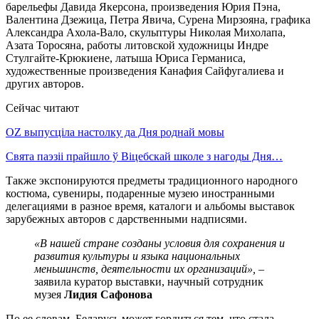
барельефы Давида Якерсона, произведения Юрия Пэна,
Валентина Дзежица, Петра Явича, Сурена Мирзояна, графика
Александра Ахола-Вало, скульптуры Николая Михолапа,
Азата Торосяна, работы литовской художницы Индре
Стулгайте-Крюкиене, латыша Юриса Германиса,
художественные произведения Канафия Сайфугалиева и
других авторов.
Сейчас читают
OZ выпусціла настолку да Дня роднай мовы
Свята паэзіі прайшло ў Віцебскай школе з нагоды Дня…
Также экспонируются предметы традиционного народного
костюма, сувениры, подаренные музею иностранными
делегациями в разное время, каталоги и альбомы выставок
зарубежных авторов с дарственными надписями.
«В нашей стране созданы условия для сохранения и
развития культуры и языка национальных
меньшинств, деятельности их организаций»,
–
заявила куратор выставки, научный сотрудник
музея
Лидия Сафонова
По ее словам, Беларусь может гордиться тем, что стала