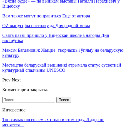
«Вясна будзе» — па вынікам выставы Наталлі Парахневіч ў
Віцебску
Вам также могут понравиться
Еще от автора
OZ выпусціла настолку да Дня роднай мовы
Свята паэзіі прайшло ў Віцебскай школе з нагоды Дня
настаўніка
Максім Багдановіч: Жыццё, творчасць і ўплыў на беларускую
культуру
Мастацтва беларускай выцінанкі атрымала статус сусветнай
культурнай спадчыны UNESCO
Prev
Next
Комментарии закрыты.
Интересное:
Топ самых посещаемых стран в этом году. Лидер не
меняется…