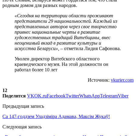
родным домом для разных народов.
«Сегодня на территории области проживают
представители 29 национальностей. Каждый из
представленных авторов через свое творчество
привнес национальные черты в развитие
художественных традиций Витебщины, внес
неоценимый вклад в развитие культуры и
искусства Беларуси»,
– отметила Лидия Сафонова.
Уволен директор Витебского областного
краеведческого музея. На этой должности он
работал более 10 лет
Источник:
vkurier.com
12
Поделится
VK
OK.ru
Facebook
Twitter
WhatsApp
Telegram
Viber
Предыдущая запись
Са 147-годдзем Уладзіміра Адамава, Максім Жукаў!
Следующая запись