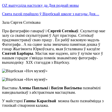
OZ выпусціла настолку да Дня роднай мовы
Свята паэзіі прайшло ў Віцебскай школе з нагоды Дня…
Зала Сяргея Сотнікава
Пра фатаграфію гаварыў і
Сяргей Сотнікаў
. Скульптар мае
залу са сваімі скульптурамі ў Арт прасторы. Сотнікаў
прадэманстраваў сваю працу . Ён рабіў васковую мадэль
Фатографа . А на сцяне залы змешчана памятная дошка ў
гонар Жыгімонта Юркоўскага, якая ўсталявана ў касцёле
Святой Барбары
. Мастак мае надзею, што ў хуткім часе ў
нашым горадзе з’явіцца помнік знакамітаму фатографу-
вынаходніку XIX стагоддзя з Віцебску.
Выставы
Алены Паплыкі
і
Васіля Васільева
пазнаёмілі
наведвальнікаў з абстрактным мастацтвам.
У майстэрні
Ганны Карасёвай
можна было пазнаёміцца з
тэхнікай стварэння калажа.