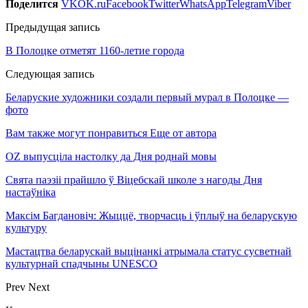
Поделится
VK
OK.ru
Facebook
Twitter
WhatsApp
Telegram
Viber
Предыдущая запись
В Полоцке отметят 1160-летие города
Следующая запись
Беларуские художники создали первый мурал в Полоцке —
фото
Вам также могут понравиться
Еще от автора
OZ выпусціла настолку да Дня роднай мовы
Свята паэзіі прайшло ў Віцебскай школе з нагоды Дня
настаўніка
Максім Багдановіч: Жыццё, творчасць і ўплыў на беларускую
культуру
Мастацтва беларускай выцінанкі атрымала статус сусветнай
культурнай спадчыны UNESCO
Prev
Next