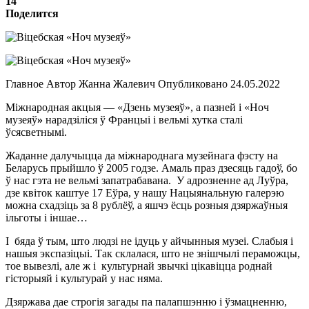
14
Поделится
Главное Автор Жанна Жалевич Опубликовано 24.05.2022
Міжнародная акцыя — «Дзень музеяў», а пазней і «Ноч
музеяў
»
нарадзіліся ў Францыі і вельмі хутка сталі
ўсясветнымі.
Жаданне далучыцца да міжнароднага музейнага фэсту на
Беларусь прыйшло ў 2005 годзе. Амаль праз дзесяць гадоў, бо
ў нас гэта не вельмі запатрабавана. У адрозненне ад Луўра,
дзе квіток каштуе 17 Еўра, у нашу Нацыянальную галерэю
можна схадзіць за 8 рублёў, а яшчэ ёсць розныя дзяржаўныя
ільготы і іншае…
І бяда ў тым, што людзі не ідуць у айчынныя музеі. Слабыя і
нашыя экспазіцыі. Так склалася, што не знішчылі пераможцы,
тое вывезлі, але ж і культурнай звычкі цікавіцца роднай
гісторыяй і культурай у нас няма.
Дзяржава дае строгія загады па палапшэнню і ўзмацненню,