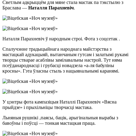
Светлым адкрыццём для мяне стала мастак па тэкстылю з
Браслава —
Наталля Парахневіч
.
Наталля Парахневіч ў народным строі. Фота з соцсетак .
Спалучэнне традыцыйнага народнага майстэрства з
мастацкай адукацыяй, вытанчаным гутсам і залатымі рукамі
творцы стварае асаблівы замілавальны настрой. Тут няма
псеўданароднасці і грубасці новадзела «а-ля бабуліны
кросны». Гэта ўласны стыль з нацыянальнымі каранямі.
У цэнтры фота кампазіцыя Наталлі Парахневіч «Вясна
прыйдзе» і прыхільніцы творчасці мастака.
Льняныя рушнікі ,паясы, бацік, арыгінальныя вырабы з
бавоўны і поўсці — тонкая мастацкая праца.