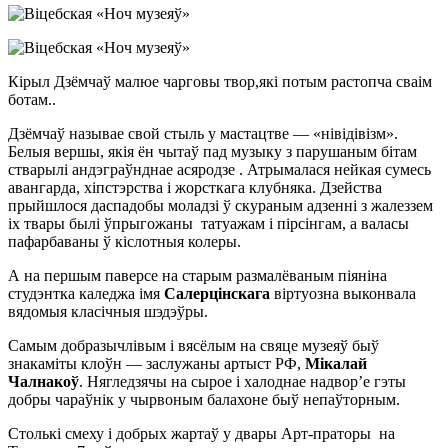
Кірыл Дзёмчаў малюе чарговы твор,які потым растопча сваім
ботам..
Дзёмчаў называе свой стыль у мастацтве — «нівідівізм».
Белыя вершы, якія ён чытаў пад музыку з парушаным бітам
стварылі андэграўнднае асяродзе . Атрымалася нейкая сумесь
авангарда, хіпстэрства і жорсткага клубняка. Дзейства
прыйшлося даспадобы моладзі ў скураным адзенні з жалеззем
іх твары былі ўпрыгожаны татуажам і пірсінгам, а валасы
пафарбаваны ў кіслотныя колеры.
А на першым паверсе на старым размалёваным піяніна
студэнтка каледжа імя
Салерцінскага
віртуозна выконвала
вядомыя класічныя шэдэўры.
Самым добразычлівым і вясёлым на свяце музеяў быў
знакаміты клоўн — заслужаны артыст РФ,
Мікалай
Чалнакоў
. Нягледзячы на сырое і халоднае надвор’е гэты
добры чараўнік у чырвоным балахоне быў непаўторным.
Столькі смеху і добрых жартаў у двары Арт-праторы на