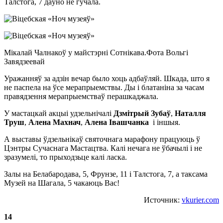
Талстога, 7 даўно не гучала.
Мікалай Чалнакоў у майстэрні Сотнікава.Фота Вольгі
Завядзеевай
Уражанняў за адзін вечар было хоць адбаўляй. Шкада, што я
не паспела на ўсе мерапрыемствы. Ды і блатаніна за часам
правядзення мерапрыемстваў перашкаджала.
У мастацкай акцыі удзельнічалі
Дзмітрый Зубаў
,
Наталля
Труш
,
Алена Махнач
,
Алена Івашчанка
і іншыя.
А выставы ўдзельнікаў святочнага марафону працуюць ў
Цэнтры Сучаснага Мастацтва. Калі нечага не ўбачылі і не
зразумелі, то прыходзьце калі ласка.
Залы на Белабародава, 5, Фрунзе, 11 і Талстога, 7, а таксама
Музей на Шагала, 5 чакаюць Вас!
Источник:
vkurier.com
14