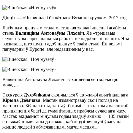
Діпціх — «Чырвонае і блакітнае» Вязанне кручком .2017 год.
Лагічным працягам стала мастацкая экалагічнасць і асабісты
стыль
Валянціны Антонаўны Ляховіч
. Яе «трэшавыя»
скульптуры і арыгінальныя работы не падобны ні на што. Яна
расказала, што шмат гадоў працуе ў сваім стылі. Ён вельмі
папулярны ў Еўропе ,але недаацэнены ў нас.
Валянціна Антонаўна Ляховіч і захопленая яе творчасцю
моладзь.
Экскурсія
Духоўнікава
скончылася ў арт-пакоі арыгінальнага
Кірыла Дзёмчава
. Мастак дэманстраваў свой поглад на
мастацтва. Біў палатны, таптаў ботамі — гэта таксама спосаб
прыцягнення ўвагі да гуманітарных праблем сучаснага часу.
Мастак-акцыяніст мінулым годам зладзіў акцыю — 135 гадзін
ён ляжаў прывязаны да ложка, каб людзі звярнулі ўвагу на
жыццё людзей з абмежаванымі магчымасцямі.