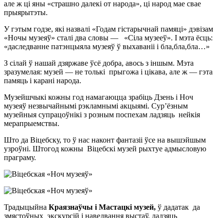
але ж ці яны «страшно далекі от народа», ці народ мае свае
прыярытэты.
У гэтым годзе, які назвалі «Годам гістарычнай памяці» дэвізам
«Ночы музеяў» сталі два словы — «Сіла музееў». І мэта ёсць:
«даследванне патэнцыяла музеяў ў выхаваніі і бла,бла,бла…»
З сілай ў нашай дзяржаве ўсё добра, авось з іншым. Мэта
зразумелая: музей — не толькі прыгожа і цікава, але ж — гэта
памяць і карані народа.
Музейшчыкі кожны год намагаюцца зрабіць Дзень і Ноч
музеяў незвычайнымі рэкламнымі акцыямі. Сур’ёзным
музейныя супрацоўнікі з розным поспехам ладзяць нейкія
мерапрыемствы.
Што да Віцебску, то ў нас наконт фантазіі ўсе на вышэйшым
узроўні. Штогод кожны Віцебскі музей рыхтуе адмысловую
праграму.
Традыцыйна
Краязнаўчы і Мастацкі музей,
ў дадатак да
змястоўных экскурсій і наведвання выстаў, ладзяць