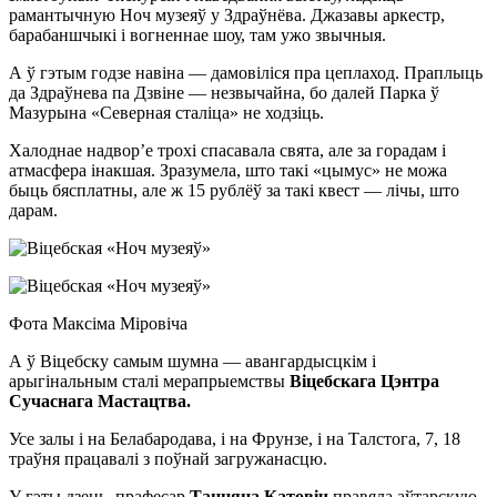
рамантычную Ноч музеяў у Здраўнёва. Джазавы аркестр,
барабаншчыкі і вогненнае шоу, там ужо звычныя.
А ў гэтым годзе навіна — дамовіліся пра цеплаход. Праплыць
да Здраўнева па Дзвіне — незвычайна, бо далей Парка ў
Мазурына «Северная сталіца» не ходзіць.
Халоднае надвор’е трохі спасавала свята, але за горадам і
атмасфера інакшая. Зразумела, што такі «цымус» не можа
быць бясплатны, але ж 15 рублёў за такі квест — лічы, што
дарам.
Фота Максіма Міровіча
А ў Віцебску самым шумна — авангардысцкім і
арыгінальным сталі мерапрыемствы
Віцебскага Цэнтра
Сучаснага Мастацтва.
Усе залы і на Белабародава, і на Фрунзе, і на Талстога, 7, 18
траўня працавалі з поўнай загружанасцю.
У гэты дзень прафесар
Таццяна Катовіч
правяла аўтарскую