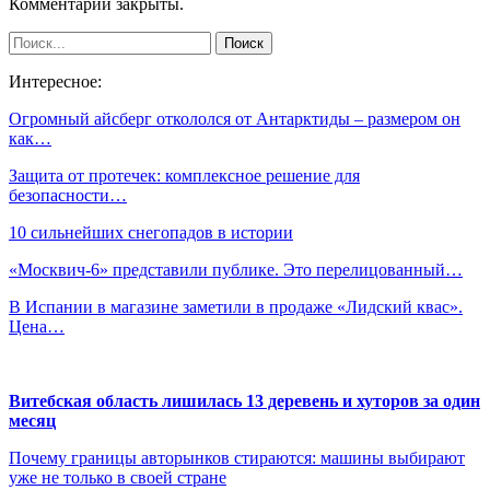
Комментарии закрыты.
Интересное:
Огромный айсберг откололся от Антарктиды – размером он
как…
Защита от протечек: комплексное решение для
безопасности…
10 сильнейших снегопадов в истории
«Москвич-6» представили публике. Это перелицованный…
В Испании в магазине заметили в продаже «Лидский квас».
Цена…
Витебская область лишилась 13 деревень и хуторов за один
месяц
Почему границы авторынков стираются: машины выбирают
уже не только в своей стране