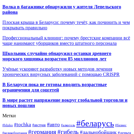
Волка в багажнике обнаружили у жителя Лепельского
района
Плоская крыша в Беларуси: почему течёт, как починить и чем
покрывать правильно
Профессиональный клининг: почему брестские компании всё
чаще нанимают уборщиков вместо штатного персонала
Школьник случайно обнаружил останки древнего
морского хищника возрастом 85 миллионов лет
Учёные ускоряют разработку новых методов лечения
хронических вирусных заболеваний с помощью CRISPR
В
Беларуси пока не готовы вводить возрастные
ограничения для соцсетей
В мире растет напряжение вокруг глобальной торговли и
новых пошлин
Метки
#беларусь
#авто
#tochka
#австрия
#blizko
#алкоголь
#бизнес
#германия
#гибель
#дальнобойщик
#деньга
#великобритания