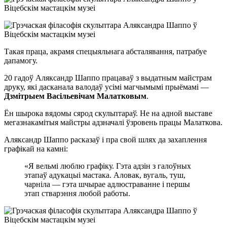
Такая праца, акрамя спецыяльнага абсталявання, патрабуе
дапамогу.
20 гадоў Аляксандр Шаппо працаваў з выдатным майстрам
друку, які дасканала валодаў усімі магчымымі прыёмамі —
Дзмітрыем Васільевічам Малатковым
.
Ён шырока вядомы сярод скульптараў. Не на адной выставе
мегазнакамітыя майстры адзначалі ўзровень працы Малаткова.
Аляксандр Шаппо расказаў і пра свой шлях да захаплення
графікай на камні:
«Я вельмі люблю графіку. Гэта адзін з галоўных
этапаў адукацыі мастака. Аловак, вугаль, туш,
чарніла — гэта шчырае адлюстраванне і першы
этап стварэння любой работы.