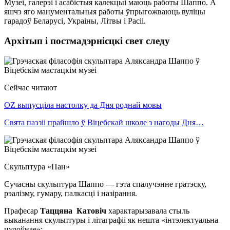
Музеі, галерэі і асабістыя калекцыі маюць работы Шаппо. А
яшчэ яго манументальныя работы ўпрыгожваюць вуліцы
гарадоў Беларусі, Украіны, Літвы і Расіі.
Архітып і постмадэрнісцкі свет следу
Сейчас читают
OZ выпусціла настолку да Дня роднай мовы
Свята паэзіі прайшло ў Віцебскай школе з нагоды Дня…
Скульптура «Пан»
Сучасны скульптура Шаппо — гэта спалучэнне гратэску,
рэалізму, гумару, палкасці і назірання.
Прафесар
Таццяна Катовіч
характарызавала стыль
выканання скульптуры і літаграфіі як нешта «інтэлектуальна
цудоўнае»: