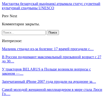
Мастацтва беларускай выцінанкі атрымала статус сусветнай
культурнай спадчыны UNESCO
Prev
Next
Комментарии закрыты.
Интересное:
Мальчик страдал из-за болезни: 17 врачей прогадали с…
В России поднимают максимальный призывной возраст с 27
до 30…
У тракторов BELARUS в Польше возникли вопросы с
законом —…
Запечатанный iPhone 2007 года продали на аукционе за…
Самой молодой женщиной-миллиардером в мире стала Люси
Го.…