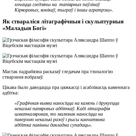
хочацца гледзячы на тапіярных паўлінаў
Кіркоравых, конікаў, тыграў і іншы агратрэш».
Як ствараліся літаграфічныя і скульптурныя
«Маладыя Богі»
Мастак падрабязна расказаў гледачам пра тэхналогію
стварэння вобразаў.
Цікава было даведацца пра цяжкасці і асаблівасць каменнага
адбітка:
«Графічная выява наносіцца на камень і друкуецца
некалькі папяровых адбіткаў. Каді літаграфія
шматкаляровая, то малюнак наносіцца на
паверхню некалькі разоў і рысы канчаткова
адбітка павінны дакладна супадаць».