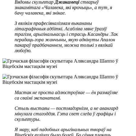
Вядомы скульптар
Джакамеці
стварыў
знакамітага «Чалавека, які крочыць», а тут, я
бачу чалавека, які знікае.
З вялікім прафесіяналізмам выкананы
літаграфічныя адбіткі. Асабліва мяне ўразіў
трагізм, арыгінальнасць і страсць Касандры .Так
перадаць гора жанчыны, якую адкінуты Апалон
пакараў прадбачаннем, можна толькі з вялікай
любоўю.
Мастак не проста адлюстроўвае — ён размаўляе
са сваімі экспанатамі.
Стыль выставы — постмадэрнізм, а не авангард
мінулага стагоддзя. Гэта свет следа ў графіцы і
скульптуры.
Я мару, каб падобных арыгінальных твораў на
Віцебскіх вуліцах было болей. Бо сёння плакаць