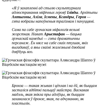
«Я ў захапленні ад стылю скульптурнага
адлюстравання міфічных герояў
Іліяды
. Архітыпы
Антыгоны
,
Ахіла
,
Ісмены
,
Ксандры
,
Героя
—
гэта вобразы напоўненыя трагізмам і пачуццямі.
Сама па сабе грэчаская міфалогія вельмі
жорсткая. Нават
Арыстафан
— бацька
грэчаскай камедыі — гэта драматычны
персанаж. Ён нясе на сабе сваіх птушак, якіх
выгадаваў, а яны сваімі жалезнымі дзюбамі
дзяўбуць яго.
Бронза — такая жывая і цёплая і на ёй, як быццам
засталіся адбіткі пальцаў майстра. Васкавая
мадэль, якая знікла пры адліўцы, як быццам
захавалася ў бронзе, якая, па адчуванню, як
пластылін.