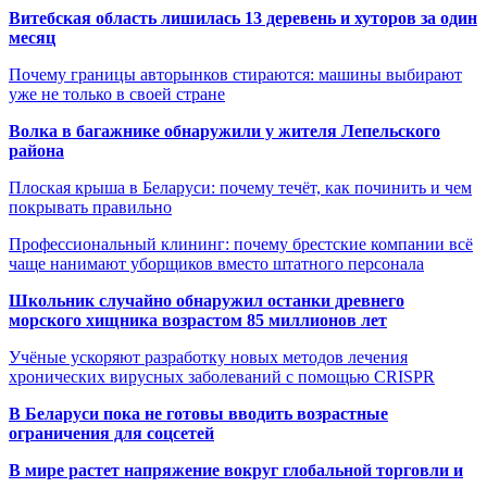
Витебская область лишилась 13 деревень и хуторов за один
месяц
Почему границы авторынков стираются: машины выбирают
уже не только в своей стране
Волка в багажнике обнаружили у жителя Лепельского
района
Плоская крыша в Беларуси: почему течёт, как починить и чем
покрывать правильно
Профессиональный клининг: почему брестские компании всё
чаще нанимают уборщиков вместо штатного персонала
Школьник случайно обнаружил останки древнего
морского хищника возрастом 85 миллионов лет
Учёные ускоряют разработку новых методов лечения
хронических вирусных заболеваний с помощью CRISPR
В
Беларуси пока не готовы вводить возрастные
ограничения для соцсетей
В мире растет напряжение вокруг глобальной торговли и