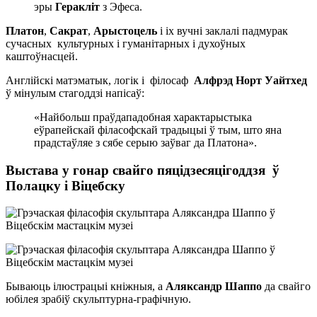
эры
Геракліт
з Эфеса.
Платон
,
Сакрат
,
Арыстоцель
і іх вучні заклалі падмурак
сучасных культурных і гуманітарных і духоўных
каштоўнасцей.
Англійскі матэматык, логік і філосаф
Алфрэд Норт Уайтхед
ў мінулым стагоддзі напісаў:
«Найбольш праўдападобная характарыстыка
еўрапейскай філасофскай традыцыі ў тым, што яна
прадстаўляе з сябе серыю заўваг да Платона».
Выстава у гонар свайго пяцідзесяцігоддзя ў
Полацку і Віцебску
Бываюць ілюстрацыі кніжныя, а
Аляксандр Шаппо
да свайго
юбілея зрабіў скульптурна-графічную.