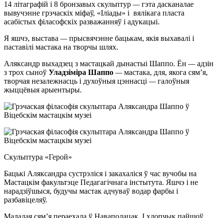
14 літаграфій і 8 бронзавых скульптур
—
гэта дасканалае
вывучэнне грэчаскіх міфаў, «Іліады» і вялікага пласта
асабістых філасофскіх разважанняў і адукацыі.
Я яшчэ, выстава
—
прысвячэнне бацькам, якія выхавалі і
паставілі мастака на творчы шлях.
Аляксандр выхадзец з мастацкай дынастыі Шаппо. Ён
—
адзін
з трох сыноў
Уладзіміра Шаппо
—
мастака, для, якога сям’я,
творчая незалежнасць і духоўныя цэннасці
—
галоўныя
жыццёвыя арыентыры.
Скульптура «Герой»
Бацькі Аляксандра сустрэліся і закахаліся ў час вучобы на
Мастацкім факультэце Педагагічнага інстытута. Яшчэ і не
нарадзіўшыся, будучы мастак адчуваў водар фарбы і
разбавіцеляў.
Маладая сям’я пераехала ў Наваполацак. І хлопчык пайшоў