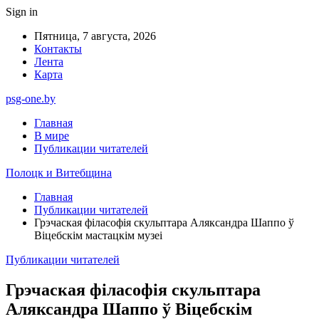
Sign in
Пятница, 7 августа, 2026
Контакты
Лента
Карта
psg-one.by
Главная
В мире
Публикации читателей
Полоцк и Витебщина
Главная
Публикации читателей
Грэчаская філасофія скульптара Аляксандра Шаппо ў
Віцебскім мастацкім музеі
Публикации читателей
Грэчаская філасофія скульптара
Аляксандра Шаппо ў Віцебскім