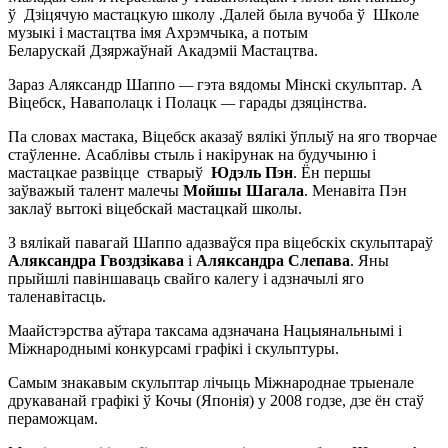
ў Дзіцячую мастацкую школу .Далей была вучоба ў Школе
музыкі і мастацтва імя Ахрэмчыка, а потым
Беларускай Дзяржаўнай Акадэміі Мастацтва.
Зараз Аляксандр Шаппо
—
гэта вядомы Мінскі скульптар. А
Віцебск, Наваполацк і Полацк
—
гарады дзяцінства.
Па словах мастака, Віцебск аказаў вялікі ўплыў на яго творчае
стаўленне. Асаблівы стыль і накірунак на будучыню і
мастацкае развіцце стварыў
Юдэль Пэн
. Ён першы
заўважый талент малечы
Мойшы
Шагала
. Менавіта Пэн
заклаў вытокі віцебскай мастацкай школы.
З вялікай павагай Шаппо адазваўся пра віцебскіх скульптараў
Аляксандра Гвоздзікава
і
Аляксандра Слепава
. Яны
прыйшлі павіншаваць свайго калегу і адзначылі яго
таленавітасць.
Маайстэрства аўтара таксама адзначана Нацыянальнымі і
Міжнароднымі конкурсамі графікі і скульптуры.
Самым знакавым скульптар лічыць Міжнароднае трыенале
друкаванай графікі ў Кочы (Японія) у 2008 годзе, дзе ён стаў
пераможцам.