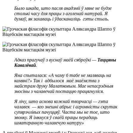
Было шкада, што пасля акадэміі ў мяне не будзе
столькі часу для працы з аголенай натурай. Я
думаў, як захаваць і ўдасканаліць гэты стыль.
Адказ прагучаў з вуснаў маёй сяброўкі —
Таццяны
Кавалёвай
.
Яна спыталася: «А чаму б табе не маляваць на
камяні?» Так і адбылося маё знаёмства з
майстрам друку Малатковым. Мае непасрэдныя
зносіны з чалавечай постаццю працягнуліся.
Я лічу, што аснова кожнай творчасці — гэта
чалавек — яго знешні абрыс і агромністы скрутак
супярэчлівых пачуццяў. Часта мы не тое, што
звонку. Я імкнуся ў сваёй працы перадаць
шматгранную чалавечую натуру»
А прыйсці ў Мастацкі музей і у Грэчаскі зал, каб ацаніць