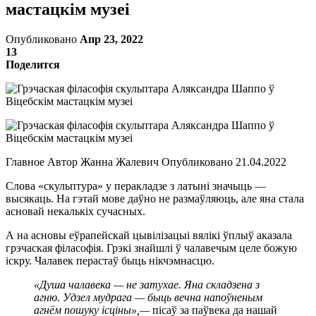
мастацкім музеі
Опубликовано
Апр 23, 2022
13
Поделится
Главное Автор Жанна Жалевич Опубликовано 21.04.2022
Слова «скульптура» у перакладзе з латыні значыць —
высякаць. На гэтай мове даўно не размаўляюць, але яна стала
асновай некалькіх сучасных.
А на асновы еўрапейскай цывілізацыі вялікі ўплыў аказала
грэчаская філасофія. Грэкі знайшлі ў чалавечым целе божую
іскру. Чалавек перастаў быць нікчэмнасцю.
«Душа чалавека — не затухае. Яна складзена з
агню. Удзел мудрага — быць вечна напоўненым
агнём пошуку ісціны»,—
пісаў за паўвека да нашай