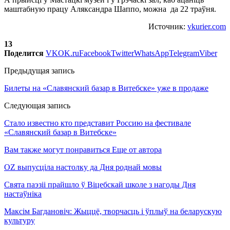
маштабную працу Аляксандра Шаппо, можна да 22 траўня.
Источник:
vkurier.com
13
Поделится
VK
OK.ru
Facebook
Twitter
WhatsApp
Telegram
Viber
Предыдущая запись
Билеты на «Славянский базар в Витебске» уже в продаже
Следующая запись
Стало известно кто представит Россию на фестивале
«Славянский базар в Витебске»
Вам также могут понравиться
Еще от автора
OZ выпусціла настолку да Дня роднай мовы
Свята паэзіі прайшло ў Віцебскай школе з нагоды Дня
настаўніка
Максім Багдановіч: Жыццё, творчасць і ўплыў на беларускую
культуру