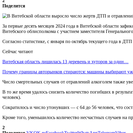
2
Поделится
За первые десять месяцев 2024 года в Витебской области зафи
Витебского облисполкома с участием заместителя Генеральног
Согласно статистике, с января по октябрь текущего года в ДТП 
Сейчас читают
Витебская область лишилась 13 деревень и хуторов за один…
Почему границы авторынков стираются: машины выбирают у
Число смертельных случаев от отравлений алкоголем также увел
В то же время удалось снизить количество погибших в результа
человек).
Сократилось и число утонувших — с 64 до 56 человек, что сос
Кроме того, уменьшилось количество несчастных случаев на про
2
Поделится
VK
OK.ru
Facebook
Twitter
WhatsApp
Telegram
Viber