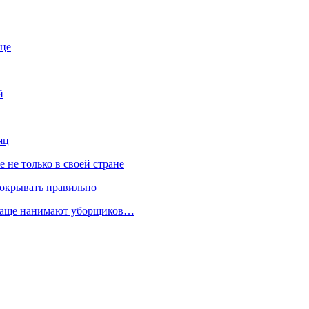
ице
й
яц
не только в своей стране
покрывать правильно
 чаще нанимают уборщиков…