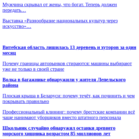
Мужчина скрывал от жены, что богат. Теперь должен
передать…
Выставка «Разнообразие национальных культур через
искусство»…
Витебская область лишилась 13 деревень и хуторов за один
месяц
Почему границы авторынков стираются: машины выбирают
уже не только в своей стране
Волка в багажнике обнаружили у жителя Лепельского
района
Плоская крыша в Беларуси: почему течёт, как починить и чем
покрывать правильно
Профессиональный клининг: почему брестские компании всё
чаще нанимают уборщиков вместо штатного персонала
Школьник случайно обнаружил останки древнего
морского хищника возрастом 85 миллионов лет