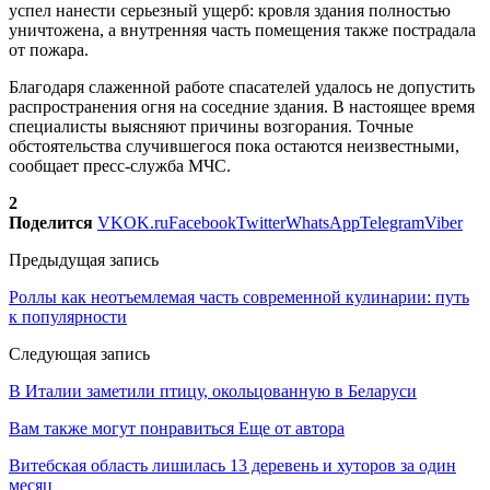
успел нанести серьезный ущерб: кровля здания полностью
уничтожена, а внутренняя часть помещения также пострадала
от пожара.
Благодаря слаженной работе спасателей удалось не допустить
распространения огня на соседние здания. В настоящее время
специалисты выясняют причины возгорания. Точные
обстоятельства случившегося пока остаются неизвестными,
сообщает пресс-служба МЧС.
2
Поделится
VK
OK.ru
Facebook
Twitter
WhatsApp
Telegram
Viber
Предыдущая запись
Роллы как неотъемлемая часть современной кулинарии: путь
к популярности
Следующая запись
В Италии заметили птицу, окольцованную в Беларуси
Вам также могут понравиться
Еще от автора
Витебская область лишилась 13 деревень и хуторов за один
месяц