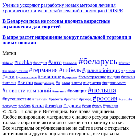
Учёные ускоряют разработку новых методов лечения
хронических вирусных заболеваний с помощью CRISPR
В
Беларуси пока не готовы вводить возрастные
ограничения для соцсетей
В мире растет напряжение вокруг глобальной торговли и
новых пошлин
Метки
#беларусь
#авто
#tochka
#австрия
#blizko
#алкоголь
#бизнес
#германия
#гибель
#дальнобойщик
#деньга
#великобритания
#дети
#животное
#землетрясение
#индия
#долгожитель
#испания
#здоровье
#китай
#кража
#наркотик
#италия
#литва
#недвижимость
#контрабанда
#польша
#новости компаний
#полиция
#питание
#россия
#путешествие
#пьяный
#работа
#рейтинг
#рекорд
#самолёт
#сша
#турция
#телефон
#сигарета
#собака
#умер
#угон
#франция
© 2026 - Полоцк и Витебщина. Все права защищены.
Любое копирование материалов с нашего ресурса разрешается
только с обратной активной ссылкой на страницу статьи.
Все материалы опубликованные на сайте взяты с открытых
источников и других порталов интернета, все права на