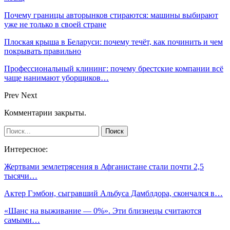
Почему границы авторынков стираются: машины выбирают
уже не только в своей стране
Плоская крыша в Беларуси: почему течёт, как починить и чем
покрывать правильно
Профессиональный клининг: почему брестские компании всё
чаще нанимают уборщиков…
Prev
Next
Комментарии закрыты.
Интересное:
Жертвами землетрясения в Афганистане стали почти 2,5
тысячи…
Актер Гэмбон, сыгравший Альбуса Дамблдора, скончался в…
«Шанс на выживание — 0%». Эти близнецы считаются
самыми…