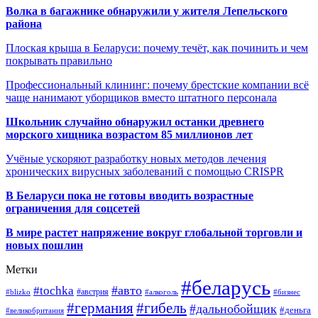
Волка в багажнике обнаружили у жителя Лепельского
района
Плоская крыша в Беларуси: почему течёт, как починить и чем
покрывать правильно
Профессиональный клининг: почему брестские компании всё
чаще нанимают уборщиков вместо штатного персонала
Школьник случайно обнаружил останки древнего
морского хищника возрастом 85 миллионов лет
Учёные ускоряют разработку новых методов лечения
хронических вирусных заболеваний с помощью CRISPR
В
Беларуси пока не готовы вводить возрастные
ограничения для соцсетей
В мире растет напряжение вокруг глобальной торговли и
новых пошлин
Метки
#беларусь
#авто
#tochka
#австрия
#blizko
#алкоголь
#бизнес
#германия
#гибель
#дальнобойщик
#деньга
#великобритания