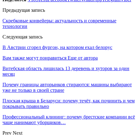
Предыдущая запись
Скребковые конвейеры: актуальность и современные
технологии
Следующая запись
В Австрии сгорел фургон, на котором ехал белорус
Вам также могут понравиться
Еще от автора
Витебская область лишилась 13 деревень и хуторов за один
месяц
Почему границы авторынков стираются: машины выбирают
уже не только в своей стране
Плоская крыша в Беларуси: почему течёт, как починить и чем
покрывать правильно
Профессиональный клининг: почему брестские компании всё
чаще нанимают уборщиков…
Prev
Next