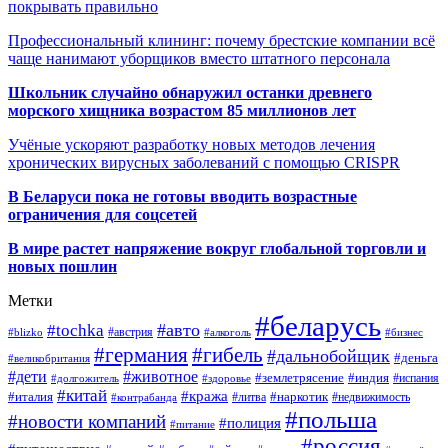
покрывать правильно
Профессиональный клининг: почему брестские компании всё
чаще нанимают уборщиков вместо штатного персонала
Школьник случайно обнаружил останки древнего
морского хищника возрастом 85 миллионов лет
Учёные ускоряют разработку новых методов лечения
хронических вирусных заболеваний с помощью CRISPR
В
Беларуси пока не готовы вводить возрастные
ограничения для соцсетей
В мире растет напряжение вокруг глобальной торговли и
новых пошлин
Метки
#беларусь
#авто
#tochka
#австрия
#blizko
#алкоголь
#бизнес
#германия
#гибель
#дальнобойщик
#деньга
#великобритания
#дети
#животное
#землетрясение
#индия
#долгожитель
#испания
#здоровье
#китай
#кража
#наркотик
#италия
#литва
#недвижимость
#контрабанда
#польша
#новости компаний
#полиция
#питание
#россия