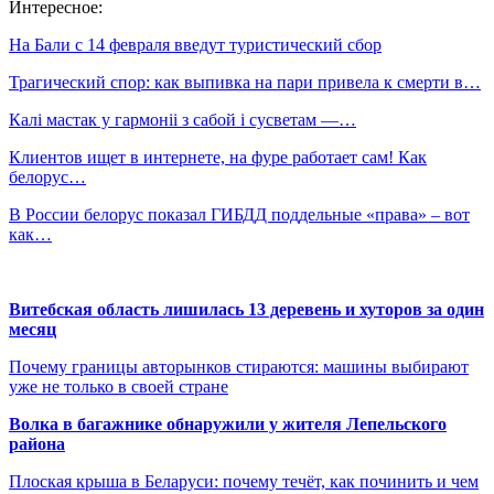
Интересное:
На Бали с 14 февраля введут туристический сбор
Трагический спор: как выпивка на пари привела к смерти в…
Калі мастак у гармоніі з сабой і сусветам —…
Клиентов ищет в интернете, на фуре работает сам! Как
белорус…
В России белорус показал ГИБДД поддельные «права» – вот
как…
Витебская область лишилась 13 деревень и хуторов за один
месяц
Почему границы авторынков стираются: машины выбирают
уже не только в своей стране
Волка в багажнике обнаружили у жителя Лепельского
района
Плоская крыша в Беларуси: почему течёт, как починить и чем