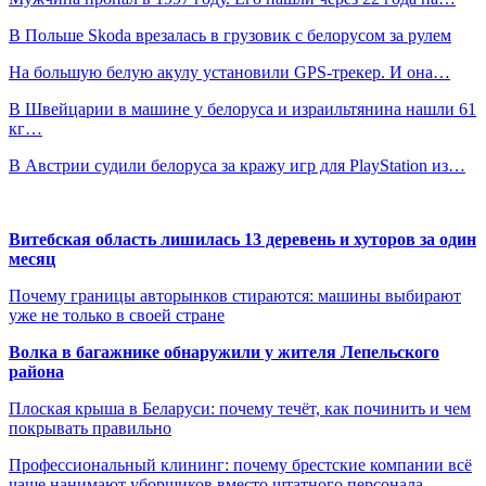
В Польше Skoda врезалась в грузовик с белорусом за рулем
На большую белую акулу установили GPS-трекер. И она…
В Швейцарии в машине у белоруса и израильтянина нашли 61
кг…
В Австрии судили белоруса за кражу игр для PlayStation из…
Витебская область лишилась 13 деревень и хуторов за один
месяц
Почему границы авторынков стираются: машины выбирают
уже не только в своей стране
Волка в багажнике обнаружили у жителя Лепельского
района
Плоская крыша в Беларуси: почему течёт, как починить и чем
покрывать правильно
Профессиональный клининг: почему брестские компании всё
чаще нанимают уборщиков вместо штатного персонала