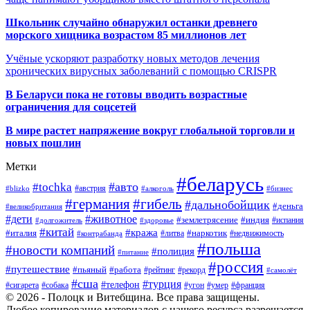
Школьник случайно обнаружил останки древнего
морского хищника возрастом 85 миллионов лет
Учёные ускоряют разработку новых методов лечения
хронических вирусных заболеваний с помощью CRISPR
В
Беларуси пока не готовы вводить возрастные
ограничения для соцсетей
В мире растет напряжение вокруг глобальной торговли и
новых пошлин
Метки
#беларусь
#авто
#tochka
#австрия
#blizko
#алкоголь
#бизнес
#германия
#гибель
#дальнобойщик
#деньга
#великобритания
#дети
#животное
#землетрясение
#индия
#долгожитель
#испания
#здоровье
#китай
#кража
#наркотик
#италия
#литва
#недвижимость
#контрабанда
#польша
#новости компаний
#полиция
#питание
#россия
#путешествие
#пьяный
#работа
#рейтинг
#рекорд
#самолёт
#сша
#турция
#телефон
#сигарета
#собака
#умер
#угон
#франция
© 2026 - Полоцк и Витебщина. Все права защищены.
Любое копирование материалов с нашего ресурса разрешается