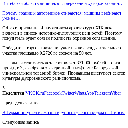
Витебская область лишилась 13 деревень и хуторов за один…
Почему границы авторынков стираются: машины выбирают
уже не…
Объект, признанный памятником архитектуры XIX века,
включен в список историко-культурных ценностей. Поэтому
покупатель будет обязан подписать охранное соглашение.
Победитель торгов также получит право аренды земельного
участка площадью 0,2726 га сроком на 50 лет.
Начальная стоимость лота составляет 371 000 рублей. Торги
пройдут 2 декабря на электронной платформе Белорусской
универсальной товарной биржи. Продавцом выступает сектор
культуры Дубровенского райисполкома.
3
Поделится
VK
OK.ru
Facebook
Twitter
WhatsApp
Telegram
Viber
Предыдущая запись
В Германии ушел из жизни крупный ученый родом из Пинска
Следующая запись