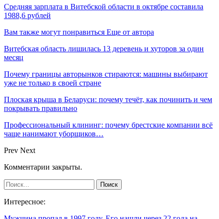
Средняя зарплата в Витебской области в октябре составила
1988,6 рублей
Вам также могут понравиться
Еще от автора
Витебская область лишилась 13 деревень и хуторов за один
месяц
Почему границы авторынков стираются: машины выбирают
уже не только в своей стране
Плоская крыша в Беларуси: почему течёт, как починить и чем
покрывать правильно
Профессиональный клининг: почему брестские компании всё
чаще нанимают уборщиков…
Prev
Next
Комментарии закрыты.
Интересное:
Мужчина пропал в 1997 году. Его нашли через 22 года на…